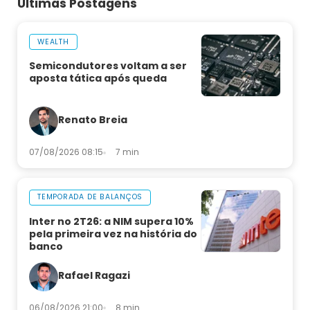
Últimas Postagens
WEALTH
Semicondutores voltam a ser
aposta tática após queda
Renato Breia
07/08/2026 08:15
7 min
TEMPORADA DE BALANÇOS
Inter no 2T26: a NIM supera 10%
pela primeira vez na história do
banco
Rafael Ragazi
06/08/2026 21:00
8 min