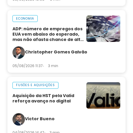
ECONOMIA
ADP: número de empregos dos
EUA vem abaixo do esperado,
mas não afasta chance de alta
de juros
Christopher Gomes Galvão
05/08/2026 11:37
3 min
FUSÕES E AQUISIÇÕES
Aquisição da HST pela Valid
reforça avanço no digital
Victor Bueno
04/08/2026 14:47
3 min