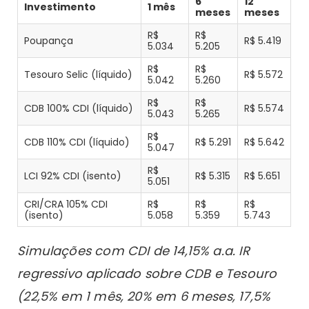
6
12
Investimento
1 mês
meses
meses
R$
R$
Poupança
R$ 5.419
5.034
5.205
R$
R$
Tesouro Selic (líquido)
R$ 5.572
5.042
5.260
R$
R$
CDB 100% CDI (líquido)
R$ 5.574
5.043
5.265
R$
CDB 110% CDI (líquido)
R$ 5.291
R$ 5.642
5.047
R$
LCI 92% CDI (isento)
R$ 5.315
R$ 5.651
5.051
CRI/CRA 105% CDI
R$
R$
R$
(isento)
5.058
5.359
5.743
Simulações com CDI de 14,15% a.a. IR
regressivo aplicado sobre CDB e Tesouro
(22,5% em 1 mês, 20% em 6 meses, 17,5%