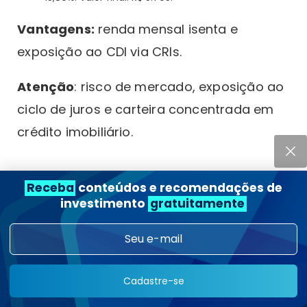
Vantagens:
renda mensal isenta e
exposição ao CDI via CRIs.
Atenção
: risco de mercado, exposição ao
ciclo de juros e carteira concentrada em
crédito imobiliário.
ETFs (Exchange Traded Funds)
Receba
conteúdos e recomendações de
investimento
gratuitamente
ETFs são fundos de índice negociados na
Bolsa como se fossem ações. Ao comprar
uma cota de ETF, o investidor passa a ter
exposição à carteira de ativos que o fundo
Cadastre-se
replica, como o Ibovespa, o S&P 500, renda