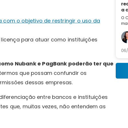
re
a 
de
O C
 com o objetivo de restringir o uso da
mas
em 
por
icença para atuar como instituições
aum
06/
 como Nubank e PagBank poderão ter que
e termos que possam confundir os
ermissões dessas empresas.
 diferenciação entre bancos e instituições
tes que, muitas vezes, não entendem as