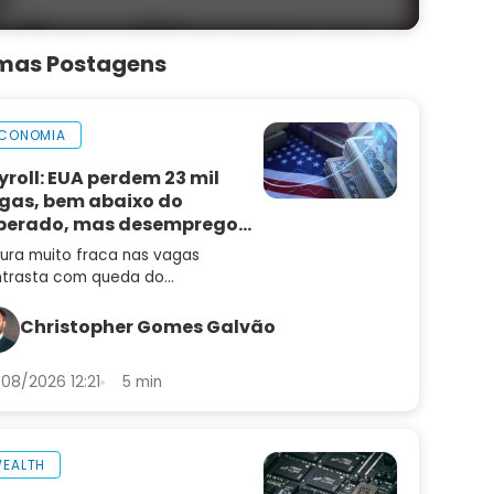
imas Postagens
CONOMIA
yroll: EUA perdem 23 mil
gas, bem abaixo do
perado, mas desemprego
i
tura muito fraca nas vagas
trasta com queda do
emprego e mantém alta de juros
radar
Christopher Gomes Galvão
08/2026 12:21
5 min
EALTH