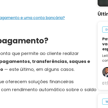
Últ
pagamento e uma conta bancária?
E
 pagamento?
Pa
va
es
ta que permite ao cliente realizar
ca
Lei
pagamentos, transferências, saques e
con
des
to
— este último, em alguns casos.
no 
ue oferecem soluções financeiras
07/
 e com rendimento automático sobre o saldo
W