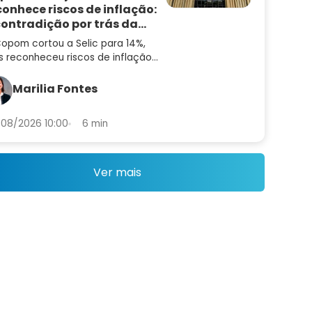
conhece riscos de inflação:
contradição por trás da
cisão
opom cortou a Selic para 14%,
 reconheceu riscos de inflação
alta. Entenda a contradição — e
 que ainda não é hora de
Marilia Fontes
entar risco
08/2026 10:00
6 min
Ver mais