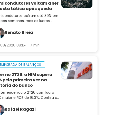
micondutores voltam a ser
osta tática após queda
icondutores caíram até 39% em
cas semanas, mas os lucros
uiram subindo. Saiba por que o
or pode ser uma oportunidade
Renato Breia
ora
08/2026 08:15
7 min
EMPORADA DE BALANÇOS
ter no 2T26: a NIM supera
% pela primeira vez na
stória do banco
nter encerrou o 2T26 com lucro
 maior e ROE de 16,3%. Confira a
lise do balanço e as perspectivas
a INBR32
Rafael Ragazi