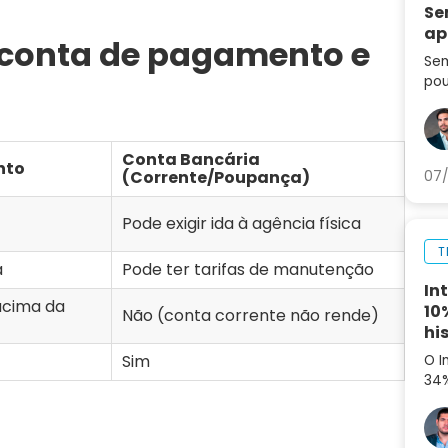
Se
ap
e conta de pagamento e
Sem
pou
seg
set
ag
Conta Bancária
nto
(Corrente/Poupança)
07/
Pode exigir ida à agência física
T
a
Pode ter tarifas de manutenção
In
acima da
10
Não (conta corrente não rende)
hi
Sim
O I
34%
aná
par