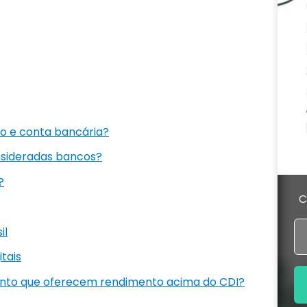
o e conta bancária?
nsideradas bancos?
?
C
il
itais
ento que oferecem rendimento acima do CDI?