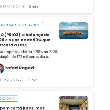
08/2026 21:00
8 min
EMPORADA DE BALANÇOS
IO (PRIO3): o balanço do
26 e o upside de 50% que
stenta a tese
RIO reportou Ebitda +218% no 2T26,
dução de 172 mil barris/dia e
ting cost de US$ 8,9. Confira a
lise do balanço e as perspectivas
Rafael Ragazi
a PRIO3
08/2026 16:23
6 min
CONOMIA
pom corta juros, mas