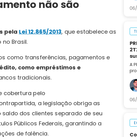
gamento não são
06/
s pela
Lei 12.865/2013
, que estabelece as
T
no Brasil.
PR
2T
su
ços como transferências, pagamentos e
A P
édito, como empréstimos e
pro
ancos tradicionais.
lif
aná
par
e cobertura pelo
06/
ntrapartida, a legislação obriga as
 saldo dos clientes separado de seu
los Públicos Federais, garantindo a
E
ões de falência.
Co