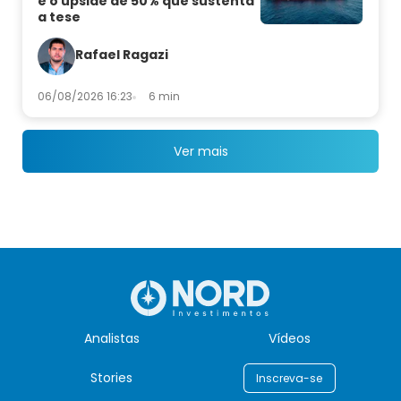
e o upside de 50% que sustenta
a tese
Rafael Ragazi
06/08/2026 16:23
6 min
Ver mais
Analistas
Vídeos
Stories
Inscreva-se