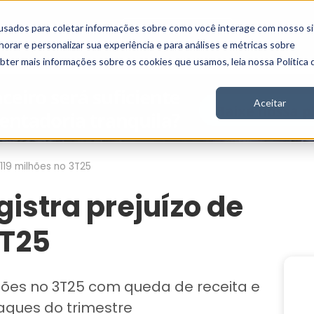
usados para coletar informações sobre como você interage com nosso si
Vídeos
Stories
Inscreva-se
rar e personalizar sua experiência e para análises e métricas sobre
obter mais informações sobre os cookies que usamos, leia nossa Política 
Aceitar
119 milhões no 3T25
istra prejuízo de
3T25
ilhões no 3T25 com queda de receita e
aques do trimestre