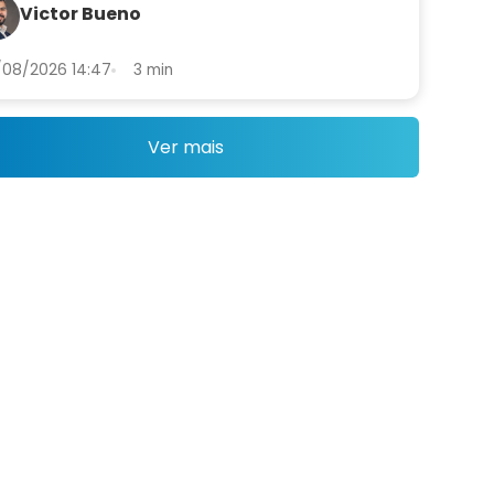
venção a fraudes. Saiba o que
Victor Bueno
da para a empresa
08/2026 14:47
3 min
Ver mais