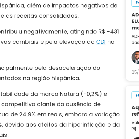
E
hispânica, além de impactos negativos de
AD
re as receitas consolidadas.
EU
ma
ntribuiu negativamente, atingindo R$ -431
al
ADP
ivos cambiais e pela elevação do
CDI
no
das
não
de 
rincipalmente pela desaceleração do
05/
entados na região hispânica.
estabilidade da marca Natura (-0,2%) e
F
 competitiva diante da ausência de
Aq
cuo de 24,9% em reais, embora a variação
re
Val
 devido aos efeitos da hiperinflação e da
R$ 
is.
tok