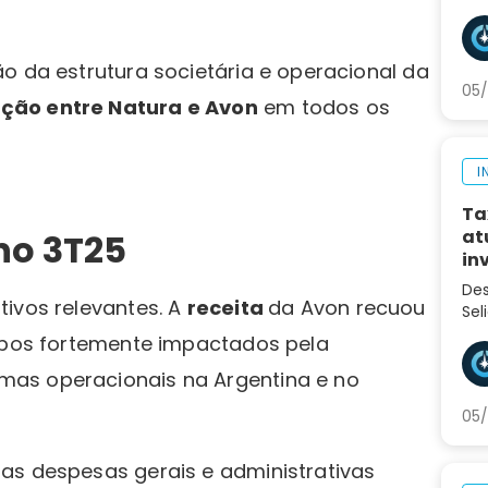
div
tro
pró
o da estrutura societária e operacional da
05/
ação entre Natura e Avon
em todos os
I
Ta
at
no 3T25
in
Des
tivos relevantes. A
receita
da Avon recuou
Sel
var
ambos fortemente impactados pela
inv
as operacionais na Argentina e no
eco
05/
as despesas gerais e administrativas