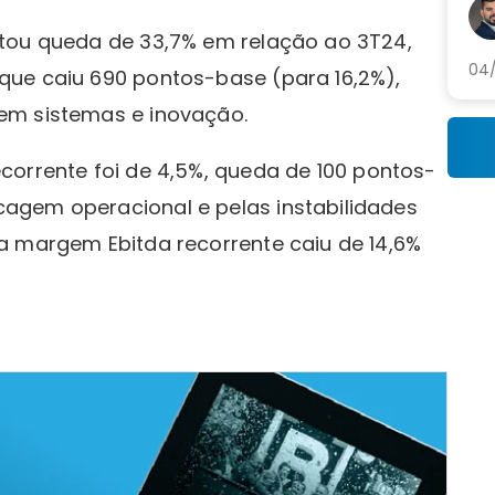
pre
mu
ntou queda de 33,7% em relação ao 3T24,
04/
que caiu 690 pontos-base (para 16,2%),
em sistemas e inovação.
corrente foi de 4,5%, queda de 100 pontos-
agem operacional e pelas instabilidades
a margem Ebitda recorrente caiu de 14,6%