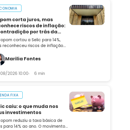
CONOMIA
pom corta juros, mas
conhece riscos de inflação:
contradição por trás da
cisão
opom cortou a Selic para 14%,
 reconheceu riscos de inflação
alta. Entenda a contradição — e
 que ainda não é hora de
Marilia Fontes
entar risco
08/2026 10:00
6 min
ENDA FIXA
lic caiu: o que muda nos
us investimentos
opom reduziu a taxa básica de
os para 14% ao ano. O movimento