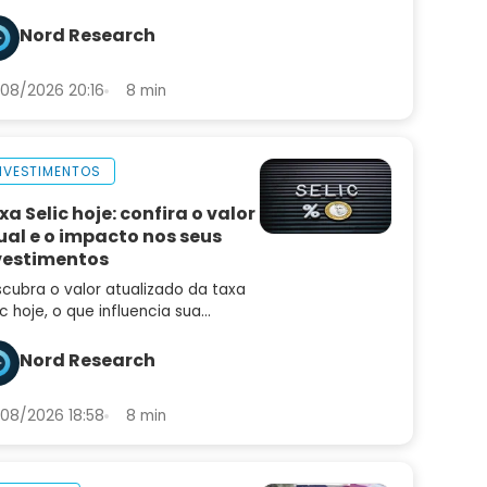
idiu o mercado e o comunicado
uxe sinais importantes sobre os
Nord Research
ximos passos
08/2026 20:16
8 min
NVESTIMENTOS
xa Selic hoje: confira o valor
ual e o impacto nos seus
vestimentos
cubra o valor atualizado da taxa
ic hoje, o que influencia sua
iação e como ela afeta seus
estimentos, empréstimos e a
Nord Research
nomia brasileira
08/2026 18:58
8 min