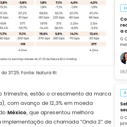
E
Co
re
a 
de
O C
mas
em 
por
aum
06/
 do 3T25. Fonte: Natura RI
do trimestre, estão o crescimento da marca
R
na), com avanço de 12,3% em moeda
Se
se
 do
México
, que apresentou melhora
O C
s a implementação da chamada “Onda 2” de
jur