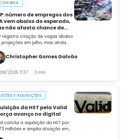
CONOMIA
P: número de empregos dos
A vem abaixo do esperado,
s não afasta chance de
ta de juros
 registra criação de vagas abaixo
 projeções em julho, mas ainda
 muda a leitura de um mercado
trabalho aquecido
Christopher Gomes Galvão
08/2026 11:37
3 min
USÕES E AQUISIÇÕES
uisição da HST pela Valid
força avanço no digital
id conclui a aquisição da HST por
73 milhões e amplia atuação em
enização, autenticação e