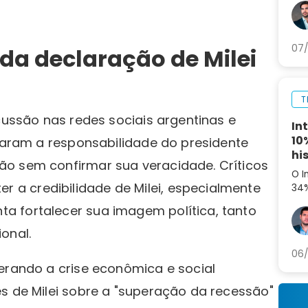
set
ag
07/
 da declaração de Milei
T
rcussão nas redes sociais argentinas e
In
10
onaram a responsabilidade do presidente
hi
ão sem confirmar sua veracidade. Críticos
O I
a credibilidade de Milei, especialmente
34%
aná
a fortalecer sua imagem política, tanto
par
onal.
06/
erando a crise econômica e social
s de Milei sobre a "superação da recessão"