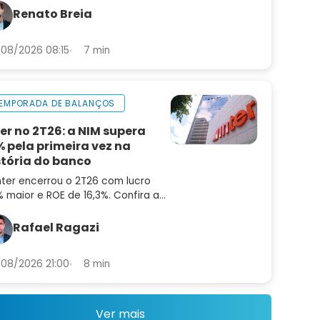
or pode ser uma oportunidade
Renato Breia
ora
08/2026 08:15
7 min
EMPORADA DE BALANÇOS
ter no 2T26: a NIM supera
% pela primeira vez na
stória do banco
nter encerrou o 2T26 com lucro
 maior e ROE de 16,3%. Confira a
lise do balanço e as perspectivas
a INBR32
Rafael Ragazi
08/2026 21:00
8 min
Ver mais