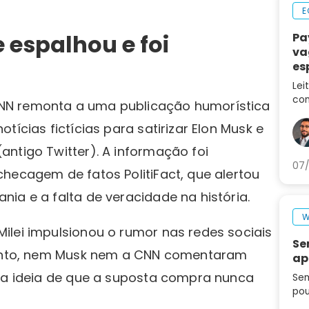
E
 espalhou e foi
Pa
va
es
ca
Lei
con
NN remonta a uma publicação humorística
des
tícias fictícias para satirizar Elon Musk e
no 
ntigo Twitter). A informação foi
07/
hecagem de fatos PolitiFact, que alertou
ia e a falta de veracidade na história.
W
ilei impulsionou o rumor nas redes sociais
Se
ntanto, nem Musk nem a CNN comentaram
ap
a a ideia de que a suposta compra nunca
Sem
pou
seg