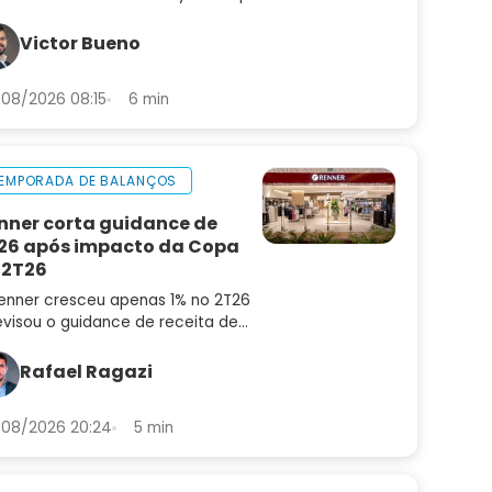
enda os quatro pilares que
aram pagadoras sustentáveis de
Victor Bueno
adilhas
08/2026 08:15
6 min
EMPORADA DE BALANÇOS
nner corta guidance de
26 após impacto da Copa
 2T26
enner cresceu apenas 1% no 2T26
evisou o guidance de receita de
6 para 4% a 8%. Confira a análise
balanço e as perspectivas para
Rafael Ragazi
N3
08/2026 20:24
5 min