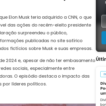
 que Elon Musk teria adquirido a CNN, o que
vel das ações do recém-eleito presidente
laração surpreendeu o público,
formações publicadas no site satírico
dos fictícios sobre Musk e suas empresas.
Últ
 de 2024 e, apesar de não ter embasamento
redes sociais, especialmente entre
I
adoras. O episódio destaca o impacto das
Di
or líderes políticos.
Po
um
Div
bom