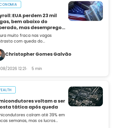
CONOMIA
yroll: EUA perdem 23 mil
gas, bem abaixo do
perado, mas desemprego
i
tura muito fraca nas vagas
trasta com queda do
emprego e mantém alta de juros
radar
Christopher Gomes Galvão
08/2026 12:21
5 min
EALTH
micondutores voltam a ser
osta tática após queda
icondutores caíram até 39% em
cas semanas, mas os lucros
uiram subindo. Saiba por que o