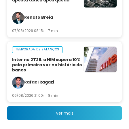
aposta tática após queda
Renato Breia
07/08/2026 08:15
7 min
TEMPORADA DE BALANÇOS
Inter no 2T26: a NIM supera 10%
pela primeira vez na história do
banco
Rafael Ragazi
06/08/2026 21:00
8 min
Ver mais