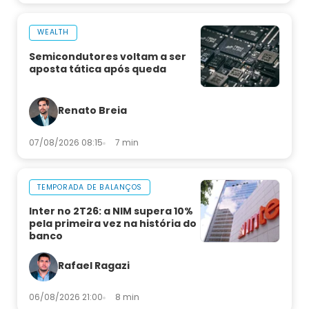
WEALTH
Semicondutores voltam a ser
aposta tática após queda
Renato Breia
07/08/2026 08:15
7 min
TEMPORADA DE BALANÇOS
Inter no 2T26: a NIM supera 10%
pela primeira vez na história do
banco
Rafael Ragazi
06/08/2026 21:00
8 min