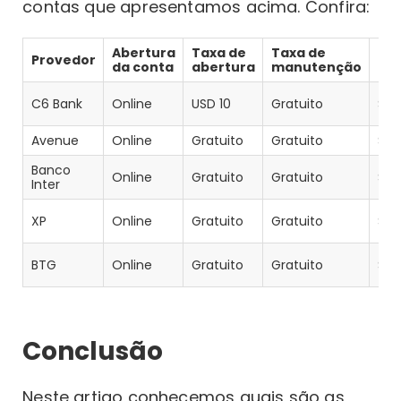
contas que apresentamos acima. Confira:
Abertura
Taxa de
Taxa de
Ca
Provedor
da conta
abertura
manutenção
int
C6 Bank
Online
USD 10
Gratuito
Sim
Avenue
Online
Gratuito
Gratuito
Sim
Banco
Online
Gratuito
Gratuito
Sim
Inter
XP
Online
Gratuito
Gratuito
Sim
BTG
Online
Gratuito
Gratuito
Sim
Conclusão
Neste artigo conhecemos quais são as