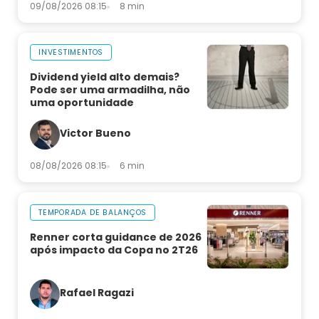
09/08/2026 08:15
8 min
INVESTIMENTOS
Dividend yield alto demais?
Pode ser uma armadilha, não
uma oportunidade
Victor Bueno
08/08/2026 08:15
6 min
TEMPORADA DE BALANÇOS
Renner corta guidance de 2026
após impacto da Copa no 2T26
Rafael Ragazi