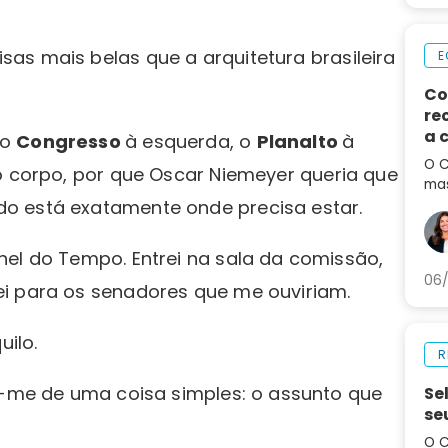
as mais belas que a arquitetura brasileira
E
Co
re
a 
 o
Congresso
à esquerda, o
Planalto
à
de
O C
o corpo, por que Oscar Niemeyer queria que
mas
o está exatamente onde precisa estar.
em 
por
aum
nel do Tempo. Entrei na sala da comissão,
06/
ei para os senadores que me ouviriam.
uilo.
R
ei-me de uma coisa simples: o assunto que
Se
se
O C