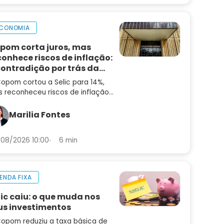
CONOMIA
pom corta juros, mas
conhece riscos de inflação:
contradição por trás da
cisão
opom cortou a Selic para 14%,
 reconheceu riscos de inflação
alta. Entenda a contradição — e
 que ainda não é hora de
Marilia Fontes
entar risco
08/2026 10:00
6 min
ENDA FIXA
lic caiu: o que muda nos
us investimentos
opom reduziu a taxa básica de