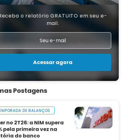
Receba o relatório GRATUITO em seu e-
mail.
Acessar agora
imas Postagens
EMPORADA DE BALANÇOS
ter no 2T26: a NIM supera
% pela primeira vez na
stória do banco