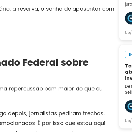
jur
ário, a reserva, o sonho de aposentar com
div
tro
pró
05/
I
nado Federal sobre
Ta
at
in
Des
 uma repercussão bem maior do que eu
Sel
var
inv
eco
o depois, jornalistas pediram trechos,
05/
mocionados. É por isso que estou aqui