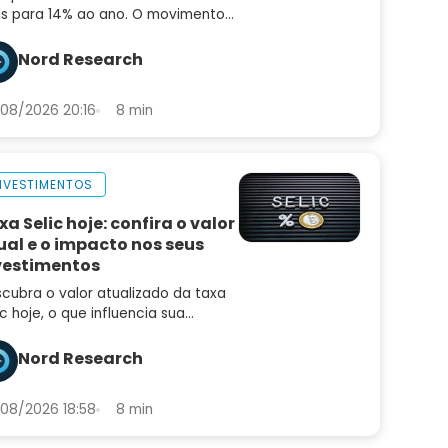
os para 14% ao ano. O movimento
idiu o mercado e o comunicado
uxe sinais importantes sobre os
Nord Research
ximos passos
08/2026 20:16
8 min
NVESTIMENTOS
xa Selic hoje: confira o valor
ual e o impacto nos seus
vestimentos
cubra o valor atualizado da taxa
ic hoje, o que influencia sua
iação e como ela afeta seus
estimentos, empréstimos e a
Nord Research
nomia brasileira
08/2026 18:58
8 min