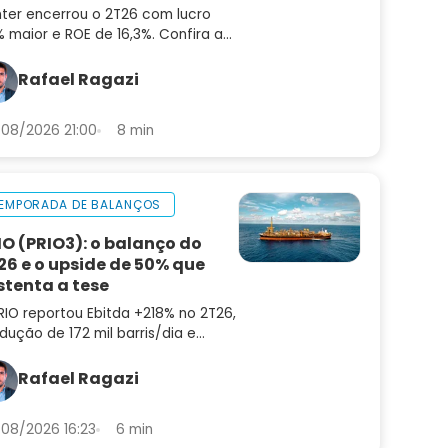
nter encerrou o 2T26 com lucro
 maior e ROE de 16,3%. Confira a
lise do balanço e as perspectivas
a INBR32
Rafael Ragazi
08/2026 21:00
8 min
EMPORADA DE BALANÇOS
IO (PRIO3): o balanço do
26 e o upside de 50% que
stenta a tese
RIO reportou Ebitda +218% no 2T26,
dução de 172 mil barris/dia e
ting cost de US$ 8,9. Confira a
lise do balanço e as perspectivas
Rafael Ragazi
a PRIO3
08/2026 16:23
6 min