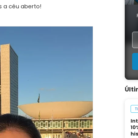
es a céu aberto!
Últ
T
In
10
hi