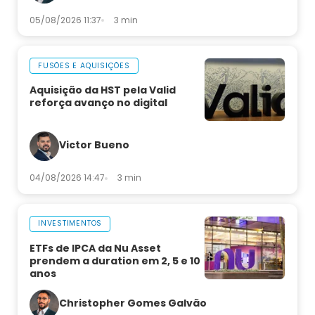
05/08/2026 11:37
3 min
FUSÕES E AQUISIÇÕES
Aquisição da HST pela Valid
reforça avanço no digital
Victor Bueno
04/08/2026 14:47
3 min
INVESTIMENTOS
ETFs de IPCA da Nu Asset
prendem a duration em 2, 5 e 10
anos
Christopher Gomes Galvão