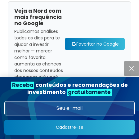
Veja a Nord com
mais frequência
no Google
Publicamos análises
todos os dias para te
Favoritar no Google
ajudar a investir
melhor — marcar
como favorita
aumenta as chances
dos nossos conteúdos
chegarem até você.
Receba
conteúdos e recomendações de
investimento
gratuitamente
Tópicos Relacionados
RENDA VARIÁVEL
INVESTIMENTOS
Cadastre-se