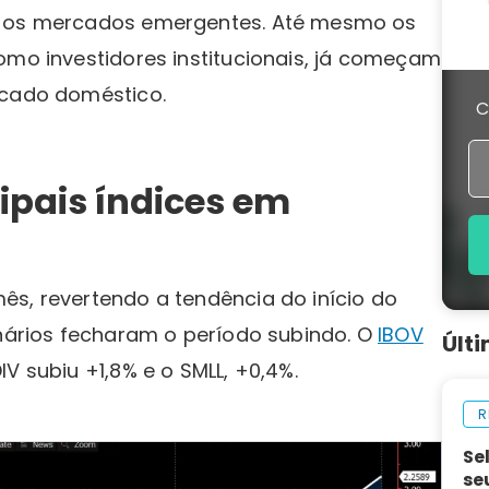
ra os mercados emergentes. Até mesmo os
omo investidores institucionais, já começam
rcado doméstico.
C
pais índices em
ês, revertendo a tendência do início do
onários fecharam o período subindo. O
IBOV
Últ
V subiu +1,8% e o SMLL, +0,4%.
R
Se
se