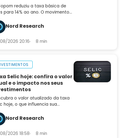
opom reduziu a taxa básica de
os para 14% ao ano. O movimento
idiu o mercado e o comunicado
uxe sinais importantes sobre os
Nord Research
ximos passos
08/2026 20:16
8 min
NVESTIMENTOS
xa Selic hoje: confira o valor
ual e o impacto nos seus
vestimentos
cubra o valor atualizado da taxa
ic hoje, o que influencia sua
iação e como ela afeta seus
estimentos, empréstimos e a
Nord Research
nomia brasileira
08/2026 18:58
8 min