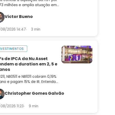
73 milhões e amplia atuação em
enização, autenticação e
venção a fraudes. Saiba o que
Victor Bueno
da para a empresa
08/2026 14:47
3 min
NVESTIMENTOS
Fs de IPCA da Nu Asset
endem a duration em 2, 5 e
 anos
211, NB0511 e NB1011 cobram 0,19%
ano e pagam 15% de IR. Entenda
mo funcionam e em que ponto da
va superam os ETFs de IMA-B
Christopher Gomes Galvão
08/2026 11:23
9 min