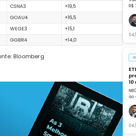
CSNA3
+19,5
R$ 
tok
GOAU4
+16,5
pre
mu
WEGE3
+15,1
04/
GGBR4
+14,0
onte: Bloomberg
I
ET
pr
10
NB0
ao 
co
cur
04/