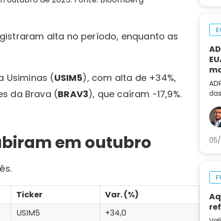
E
gistraram alta no período, enquanto as
AD
EU
ma
a Usiminas (
USIM5
), com alta de +34%,
al
ADP
es da Brava (
BRAV3
), que caíram -17,9%.
das
não
de 
ubiram em outubro
05/
ês.
F
Ticker
Var. (%)
Aq
re
USIM5
+34,0
Val