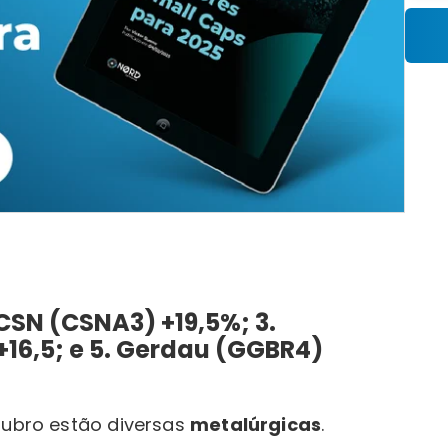
 CSN (CSNA3) +19,5%; 3.
16,5; e 5. Gerdau (GGBR4)
tubro estão diversas
metalúrgicas
.