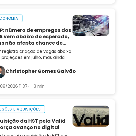
CONOMIA
P: número de empregos dos
A vem abaixo do esperado,
s não afasta chance de
ta de juros
 registra criação de vagas abaixo
 projeções em julho, mas ainda
 muda a leitura de um mercado
trabalho aquecido
Christopher Gomes Galvão
08/2026 11:37
3 min
USÕES E AQUISIÇÕES
uisição da HST pela Valid
força avanço no digital
id conclui a aquisição da HST por