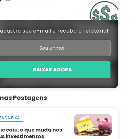
adastre seu e-mail e receba o relatório!
BAIXAR AGORA
imas Postagens
ENDA FIXA
lic caiu: o que muda nos
us investimentos