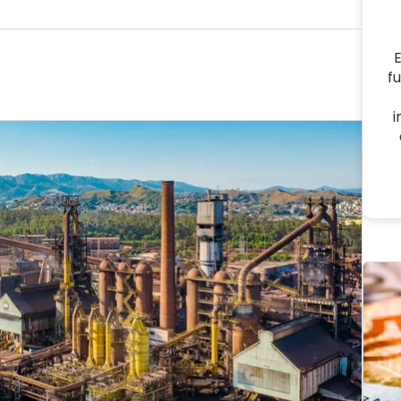
E
f
i