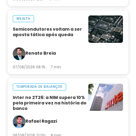
WEALTH
Semicondutores voltam a ser
aposta tática após queda
Renato Breia
07/08/2026 08:15
7 min
TEMPORADA DE BALANÇOS
Inter no 2T26: a NIM supera 10%
pela primeira vez na história do
banco
Rafael Ragazi
06/08/2026 21:00
8 min