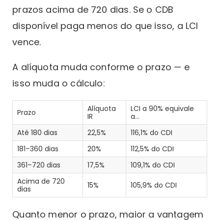
prazos acima de 720 dias. Se o CDB
disponível paga menos do que isso, a LCI
vence.
A alíquota muda conforme o prazo — e
isso muda o cálculo:
Alíquota
LCI a 90% equivale
Prazo
IR
a...
Até 180 dias
22,5%
116,1% do CDI
181–360 dias
20%
112,5% do CDI
361–720 dias
17,5%
109,1% do CDI
Acima de 720
15%
105,9% do CDI
dias
Quanto menor o prazo, maior a vantagem