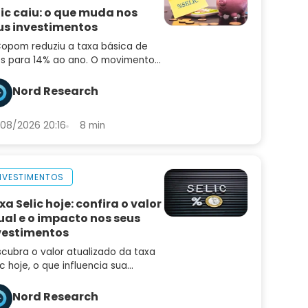
lic caiu: o que muda nos
us investimentos
opom reduziu a taxa básica de
os para 14% ao ano. O movimento
idiu o mercado e o comunicado
uxe sinais importantes sobre os
Nord Research
ximos passos
08/2026 20:16
8 min
NVESTIMENTOS
xa Selic hoje: confira o valor
ual e o impacto nos seus
vestimentos
cubra o valor atualizado da taxa
ic hoje, o que influencia sua
iação e como ela afeta seus
estimentos, empréstimos e a
Nord Research
nomia brasileira