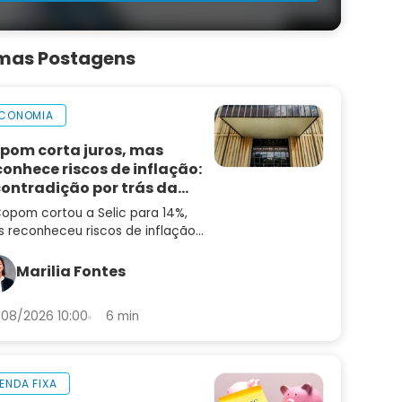
imas Postagens
CONOMIA
pom corta juros, mas
conhece riscos de inflação:
contradição por trás da
cisão
opom cortou a Selic para 14%,
 reconheceu riscos de inflação
alta. Entenda a contradição — e
 que ainda não é hora de
Marilia Fontes
entar risco
08/2026 10:00
6 min
ENDA FIXA