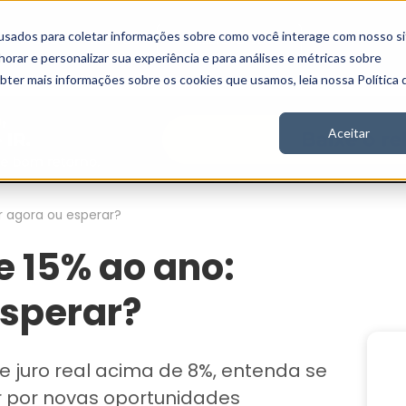
usados para coletar informações sobre como você interage com nosso si
Vídeos
Stories
Inscreva-se
rar e personalizar sua experiência e para análises e métricas sobre
obter mais informações sobre os cookies que usamos, leia nossa Política 
Aceitar
ir agora ou esperar?
e 15% ao ano:
esperar?
e juro real acima de 8%, entenda se
ar por novas oportunidades