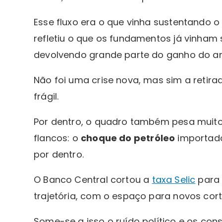
Esse fluxo era o que vinha sustentando o
refletiu o que os fundamentos já vinham
devolvendo grande parte do ganho do a
Não foi uma crise nova, mas sim a retir
frágil.
Por dentro, o quadro também pesa muito
flancos: o
choque do petróleo
importado
por dentro.
O Banco Central cortou a
taxa Selic
par
trajetória, com o espaço para novos cor
Some-se a isso o ruído político e os co