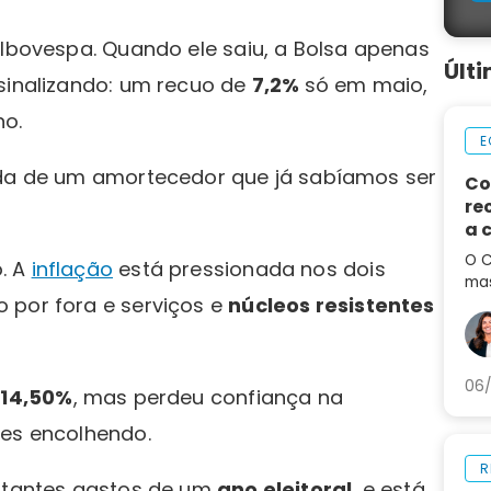
 Ibovespa. Quando ele saiu, a Bolsa apenas
Últ
 sinalizando: um recuo de
7,2%
só em maio,
no.
E
ada de um amortecedor que já sabíamos ser
Co
re
a 
de
O C
. A
inflação
está pressionada nos dois
mas
 por fora e serviços e
núcleos resistentes
em 
por
aum
06/
a
14,50%
, mas perdeu confiança na
tes encolhendo.
R
nstantes gastos de um
ano eleitoral
, e está