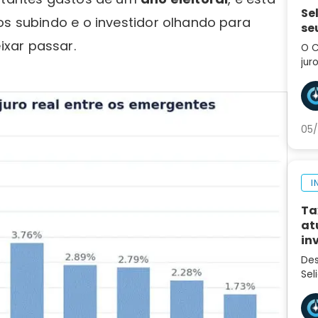
Se
os subindo e o investidor olhando para
se
xar passar.
O C
jur
div
tro
pró
05/
I
Ta
at
in
Des
Sel
var
inv
eco