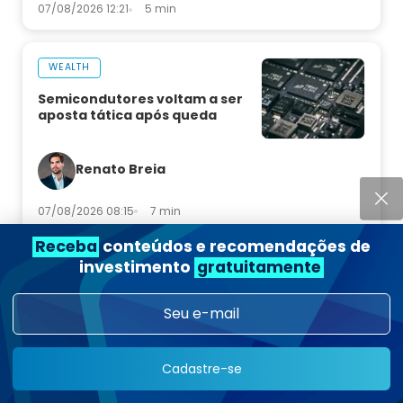
07/08/2026 12:21
5 min
WEALTH
Semicondutores voltam a ser
aposta tática após queda
Renato Breia
07/08/2026 08:15
7 min
Receba
conteúdos e recomendações de
investimento
gratuitamente
TEMPORADA DE BALANÇOS
Inter no 2T26: a NIM supera 10%
pela primeira vez na história do
banco
Cadastre-se
Rafael Ragazi