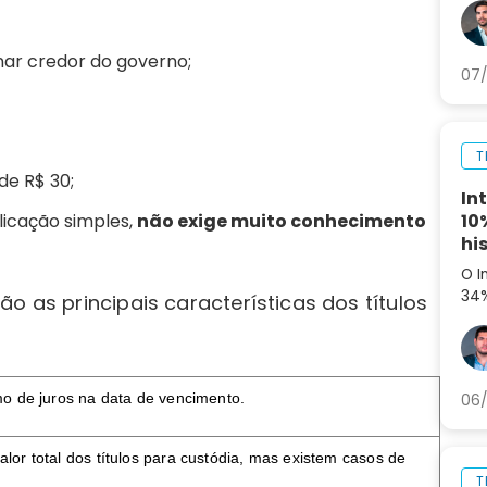
set
ag
nar credor do governo;
07/
T
 de R$ 30;
In
licação simples,
não exige muito conhecimento
10
hi
O I
34%
o as principais características dos títulos
aná
par
mo de juros na data de vencimento.
06/
or total dos títulos para custódia, mas existem casos de 
T