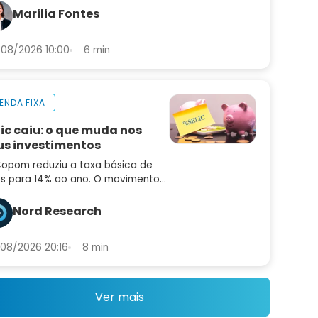
 que ainda não é hora de
Marilia Fontes
entar risco
08/2026 10:00
6 min
ENDA FIXA
lic caiu: o que muda nos
us investimentos
opom reduziu a taxa básica de
os para 14% ao ano. O movimento
idiu o mercado e o comunicado
uxe sinais importantes sobre os
Nord Research
ximos passos
08/2026 20:16
8 min
Ver mais