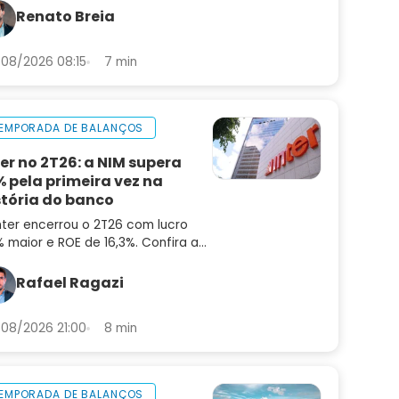
or pode ser uma oportunidade
Renato Breia
ora
08/2026 08:15
7 min
EMPORADA DE BALANÇOS
ter no 2T26: a NIM supera
% pela primeira vez na
stória do banco
nter encerrou o 2T26 com lucro
 maior e ROE de 16,3%. Confira a
lise do balanço e as perspectivas
a INBR32
Rafael Ragazi
08/2026 21:00
8 min
EMPORADA DE BALANÇOS