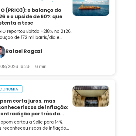
IO (PRIO3): o balanço do
26 e o upside de 50% que
stenta a tese
RIO reportou Ebitda +218% no 2T26,
dução de 172 mil barris/dia e
ting cost de US$ 8,9. Confira a
lise do balanço e as perspectivas
Rafael Ragazi
a PRIO3
08/2026 16:23
6 min
CONOMIA
pom corta juros, mas
conhece riscos de inflação:
contradição por trás da
cisão
opom cortou a Selic para 14%,
 reconheceu riscos de inflação
alta. Entenda a contradição — e