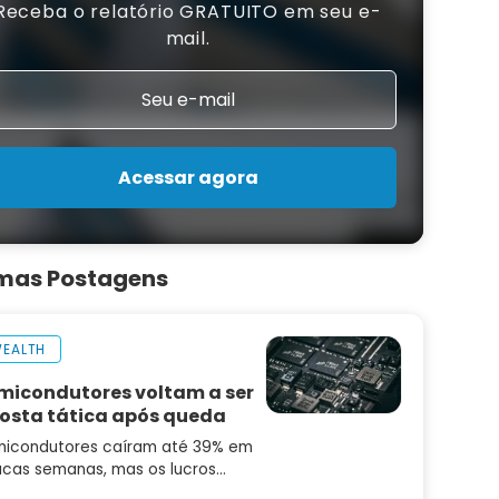
Receba o relatório GRATUITO em seu e-
mail.
Acessar agora
imas Postagens
EALTH
micondutores voltam a ser
osta tática após queda
icondutores caíram até 39% em
cas semanas, mas os lucros
uiram subindo. Saiba por que o