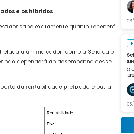
por
xados e os híbridos.
aum
06/
estidor sabe exatamente quanto receberá
R
trelada a um indicador, como a Selic ou o
Se
o período dependerá do desempenho desse
se
O C
jur
div
arte da rentabilidade prefixada e outra
tro
pró
05/
Rentabilidade
Fixa