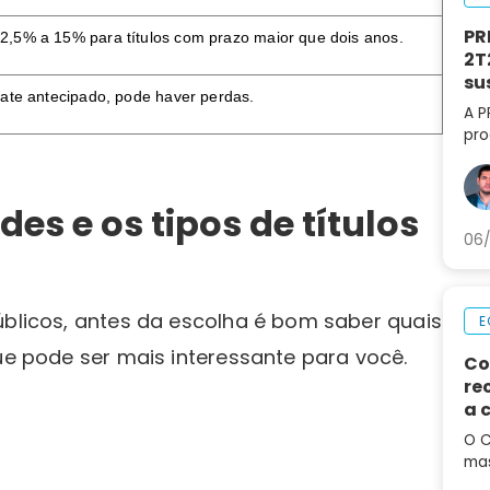
PR
22,5% a 15% para títulos com prazo maior que dois anos.
2T
su
sgate antecipado, pode haver perdas.
A P
pro
lif
aná
par
es e os tipos de títulos
06/
úblicos, antes da escolha é bom saber quais
E
que pode ser mais interessante para você.
Co
re
a 
de
O C
mas
em 