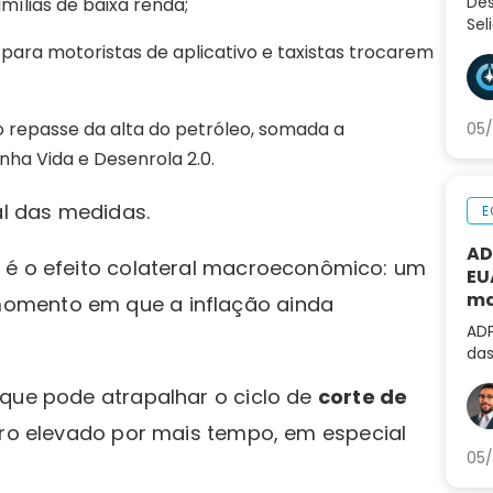
Des
amílias de baixa renda;
Sel
var
 para motoristas de aplicativo e taxistas trocarem
inv
eco
o repasse da alta do petróleo, somada a
05/
a Vida e Desenrola 2.0.
ial das medidas.
E
AD
 é o efeito colateral macroeconômico: um
EU
ma
omento em que a inflação ainda
al
ADP
das
não
 que pode atrapalhar o ciclo de
corte de
de 
iro elevado por mais tempo, em especial
05/