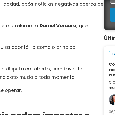
 Haddad, após notícias negativas acerca de
ue o atrelaram a
Daniel Vorcaro
, que
Últ
uisa apontá-lo como o principal
E
Co
ma disputa em aberto, sem favorito
re
a 
andidato muda a todo momento.
de
O C
mas
se operar.
em 
por
aum
06/