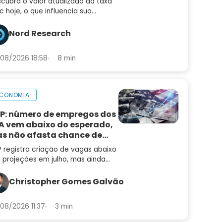
cubra o valor atualizado da taxa
ic hoje, o que influencia sua
iação e como ela afeta seus
estimentos, empréstimos e a
Nord Research
nomia brasileira
08/2026 18:58
8 min
CONOMIA
P: número de empregos dos
A vem abaixo do esperado,
s não afasta chance de
ta de juros
 registra criação de vagas abaixo
 projeções em julho, mas ainda
 muda a leitura de um mercado
trabalho aquecido
Christopher Gomes Galvão
08/2026 11:37
3 min