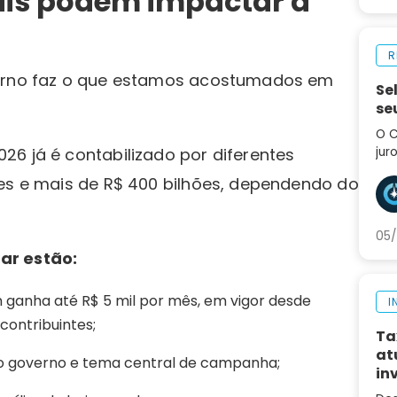
ais podem impactar a
R
verno faz o que estamos acostumados em
Se
se
O C
jur
6 já é contabilizado por diferentes
div
ões e mais de R$ 400 bilhões, dependendo do
tro
pró
05/
ar estão:
ganha até R$ 5 mil por mês, em vigor desde
I
contribuintes;
Ta
at
do governo e tema central de campanha;
in