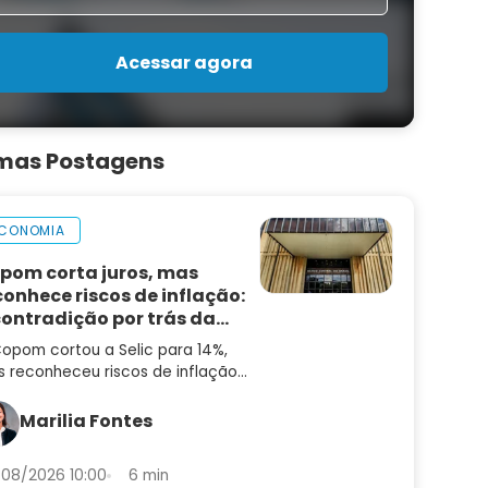
Acessar agora
imas Postagens
CONOMIA
pom corta juros, mas
conhece riscos de inflação:
contradição por trás da
cisão
opom cortou a Selic para 14%,
 reconheceu riscos de inflação
alta. Entenda a contradição — e
 que ainda não é hora de
Marilia Fontes
entar risco
08/2026 10:00
6 min