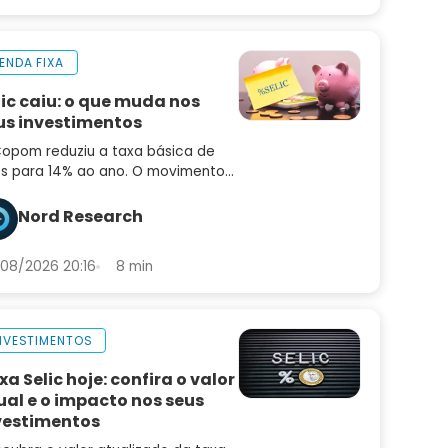
ENDA FIXA
lic caiu: o que muda nos
us investimentos
opom reduziu a taxa básica de
os para 14% ao ano. O movimento
idiu o mercado e o comunicado
uxe sinais importantes sobre os
Nord Research
ximos passos
08/2026 20:16
8 min
NVESTIMENTOS
xa Selic hoje: confira o valor
ual e o impacto nos seus
vestimentos