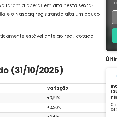
C
oltaram a operar em alta nesta sexta-
dia e o Nasdaq registrando alta um pouco
ticamente estável ante ao real, cotado
Últ
o (31/10/2025)
T
In
Variação
10
hi
+0,51%
O I
+0,26%
34%
aná