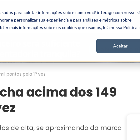
usados para coletar informações sobre como você interage com nosso si
Vídeos
Stories
Inscreva-se
rar e personalizar sua experiência e para análises e métricas sobre
obter mais informações sobre os cookies que usamos, leia nossa Política 
Aceitar
il pontos pela 1ª vez
echa acima dos 149
vez
dos de alta, se aproximando da marca