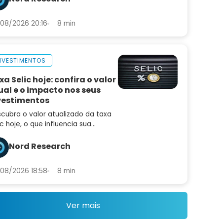
ximos passos
08/2026 20:16
8 min
NVESTIMENTOS
xa Selic hoje: confira o valor
ual e o impacto nos seus
vestimentos
cubra o valor atualizado da taxa
ic hoje, o que influencia sua
iação e como ela afeta seus
estimentos, empréstimos e a
Nord Research
nomia brasileira
08/2026 18:58
8 min
Ver mais