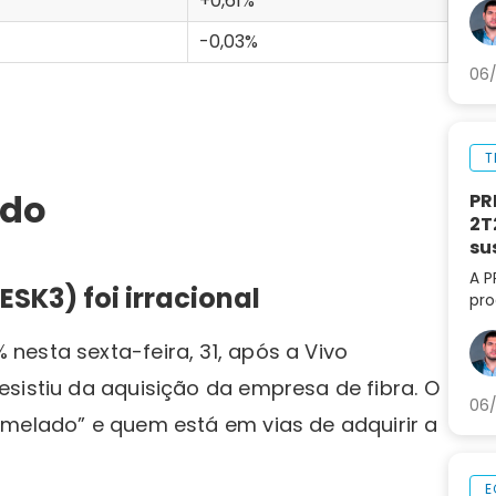
+0,61%
par
-0,03%
06/
T
ado
PR
2T
su
A P
SK3) foi irracional
pro
lif
aná
 nesta sexta-feira, 31, após a Vivo
par
sistiu da aquisição da empresa de fibra. O
06/
“melado” e quem está em vias de adquirir a
E