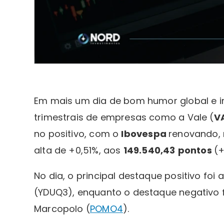
Em mais um dia de bom humor global e i
trimestrais de empresas como a Vale (
V
no positivo, com o
Ibovespa
renovando, 
alta de +0,51%, aos
149.540,43
pontos
(+
No dia, o principal destaque positivo fo
(YDUQ3), enquanto o destaque negativo f
Marcopolo (
POMO4
).