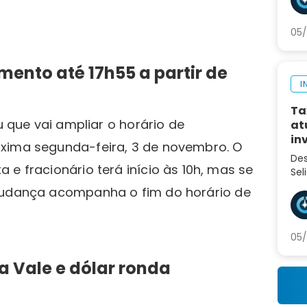
pró
05/
mento até 17h55 a partir de
I
Ta
u que vai ampliar o horário de
at
in
óxima segunda-feira, 3 de novembro. O
Des
e fracionário terá início às 10h, mas se
Sel
var
 mudança acompanha o fim do horário de
inv
eco
05/
 Vale e dólar ronda