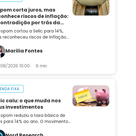
pom corta juros, mas
conhece riscos de inflação:
contradição por trás da
cisão
opom cortou a Selic para 14%,
 reconheceu riscos de inflação
alta. Entenda a contradição — e
 que ainda não é hora de
Marilia Fontes
entar risco
08/2026 10:00
6 min
ENDA FIXA
lic caiu: o que muda nos
us investimentos
opom reduziu a taxa básica de
os para 14% ao ano. O movimento
idiu o mercado e o comunicado
uxe sinais importantes sobre os
Nord Research