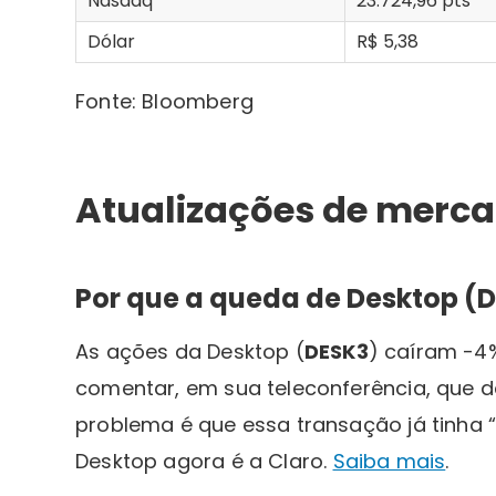
Nasdaq
23.724,96 pts
Dólar
R$ 5,38
Fonte: Bloomberg
Atualizações de merc
Por que a queda de Desktop (DE
As ações da Desktop (
DESK3
) caíram -4%
comentar, em sua teleconferência, que de
problema é que essa transação já tinha 
Desktop agora é a Claro.
Saiba mais
.