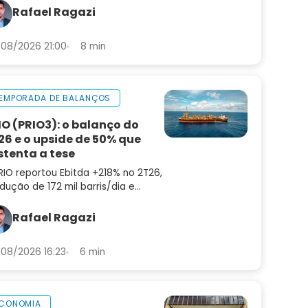
a INBR32
Rafael Ragazi
08/2026 21:00
8 min
EMPORADA DE BALANÇOS
IO (PRIO3): o balanço do
26 e o upside de 50% que
stenta a tese
RIO reportou Ebitda +218% no 2T26,
dução de 172 mil barris/dia e
ting cost de US$ 8,9. Confira a
lise do balanço e as perspectivas
Rafael Ragazi
a PRIO3
08/2026 16:23
6 min
CONOMIA