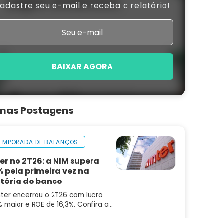
adastre seu e-mail e receba o relatório!
BAIXAR AGORA
imas Postagens
EMPORADA DE BALANÇOS
ter no 2T26: a NIM supera
% pela primeira vez na
stória do banco
nter encerrou o 2T26 com lucro
 maior e ROE de 16,3%. Confira a
lise do balanço e as perspectivas