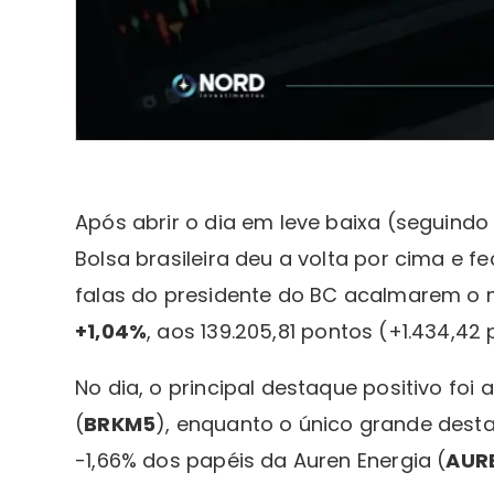
Após abrir o dia em leve baixa (seguind
Bolsa brasileira deu a volta por cima e 
falas do presidente do BC acalmarem o
+1,04%
, aos 139.205,81 pontos (+1.434,42 
No dia, o principal destaque positivo fo
(
BRKM5
), enquanto o único grande desta
-1,66% dos papéis da Auren Energia (
AUR