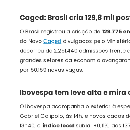
Caged: Brasil cria 129,8 mil po
O Brasil registrou a criação de
129.775 e
do Novo
Caged
divulgados pelo Ministéri
decorreu de 2.251.440 admissões frente a
grandes setores da economia avançaram
por 50.159 novas vagas.
Ibovespa tem leve alta e mira 
O Ibovespa acompanha o exterior à esper
Gabriel Galípolo, às 14h, e novos dados d
13h40, o
índice local
subia +0,11%, aos 137