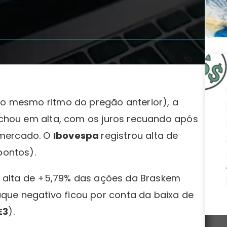
o o mesmo ritmo do pregão anterior), a
fechou em alta, com os juros recuando após
 mercado. O
Ibovespa
registrou alta de
pontos).
i a alta de +5,79% das ações da Braskem
que negativo ficou por conta da baixa de
E3
).