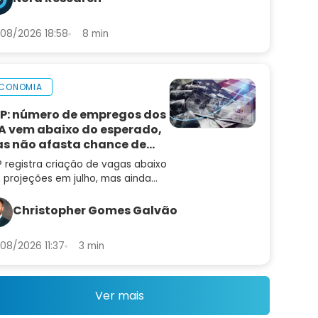
nomia brasileira
08/2026 18:58
8 min
CONOMIA
P: número de empregos dos
A vem abaixo do esperado,
s não afasta chance de
ta de juros
 registra criação de vagas abaixo
 projeções em julho, mas ainda
 muda a leitura de um mercado
trabalho aquecido
Christopher Gomes Galvão
08/2026 11:37
3 min
Ver mais