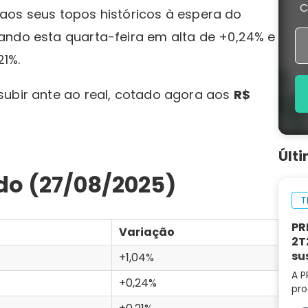
C
aos seus topos históricos à espera do
ndo esta quarta-feira em alta de +0,24% e
1%.
 subir ante ao real, cotado agora aos
R$
Últ
o (27/08/2025)
T
PR
Variação
2T
su
+1,04%
A P
+0,24%
pro
lif