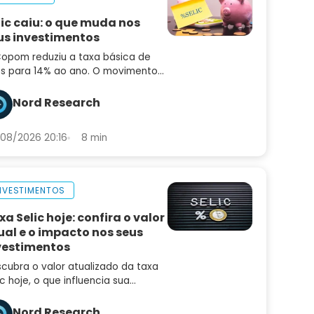
lic caiu: o que muda nos
us investimentos
opom reduziu a taxa básica de
os para 14% ao ano. O movimento
idiu o mercado e o comunicado
uxe sinais importantes sobre os
Nord Research
ximos passos
08/2026 20:16
8 min
NVESTIMENTOS
xa Selic hoje: confira o valor
ual e o impacto nos seus
vestimentos
cubra o valor atualizado da taxa
ic hoje, o que influencia sua
iação e como ela afeta seus
estimentos, empréstimos e a
Nord Research