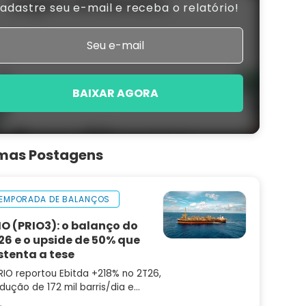
adastre seu e-mail e receba o relatório!
BAIXAR AGORA
imas Postagens
EMPORADA DE BALANÇOS
IO (PRIO3): o balanço do
26 e o upside de 50% que
stenta a tese
RIO reportou Ebitda +218% no 2T26,
dução de 172 mil barris/dia e
ting cost de US$ 8,9. Confira a