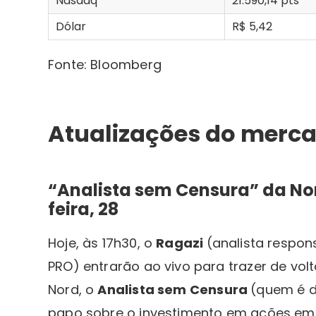
Nasdaq
21.590,14 pts
Dólar
R$ 5,42
Fonte: Bloomberg
Atualizações do merc
“Analista sem Censura” da No
feira, 28
Hoje, às 17h30, o
Ragazi
(analista respon
PRO) entrarão ao vivo para trazer de v
Nord, o
Analista sem Censura
(quem é d
papo sobre o investimento em ações em 