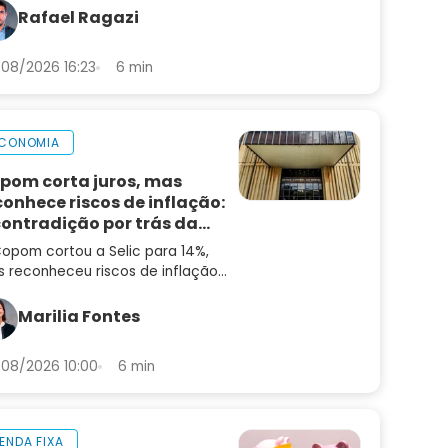
lise do balanço e as perspectivas
Rafael Ragazi
a PRIO3
08/2026 16:23
6 min
CONOMIA
pom corta juros, mas
conhece riscos de inflação:
contradição por trás da
cisão
opom cortou a Selic para 14%,
 reconheceu riscos de inflação
alta. Entenda a contradição — e
 que ainda não é hora de
Marilia Fontes
entar risco
08/2026 10:00
6 min
ENDA FIXA