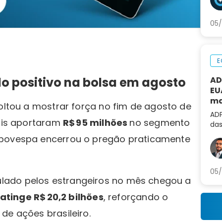
eco
05/
E
AD
o positivo na bolsa em agosto
EU
ma
voltou a mostrar força no fim de agosto de
al
ADP
nais aportaram
R$ 95 milhões
no segmento
das
não
Ibovespa encerrou o pregão praticamente
de 
05/
lado pelos estrangeiros no mês chegou a
 atinge R$ 20,2 bilhões
, reforçando o
de ações brasileiro.