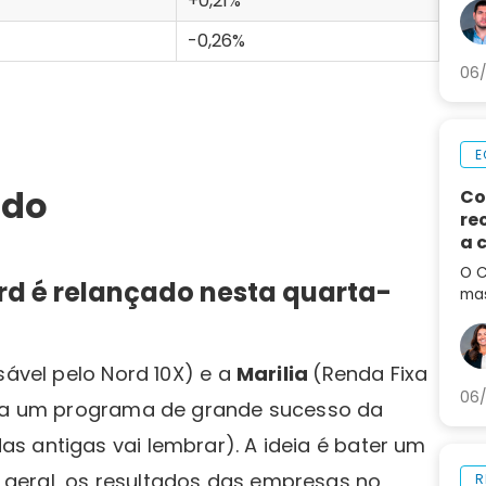
+0,21%
aná
par
-0,26%
06/
E
ado
Co
re
a 
de
O C
rd é relançado nesta quarta-
mas
em 
por
aum
sável pelo Nord 10X) e a
Marilia
(Renda Fixa
06/
olta um programa de grande sucesso da
as antigas vai lembrar). A ideia é bater um
geral, os resultados das empresas no
R