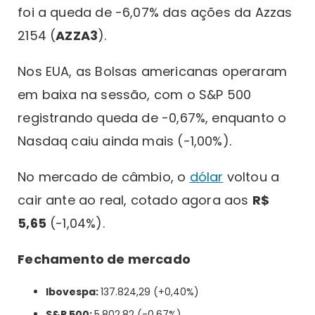
foi a queda de -6,07% das ações da Azzas
2154 (
AZZA3
).
Nos EUA, as Bolsas americanas operaram
em baixa na sessão, com o S&P 500
registrando queda de -0,67%, enquanto o
Nasdaq caiu ainda mais (-1,00%).
No mercado de câmbio, o
dólar
voltou a
cair ante ao real, cotado agora aos
R$
5,65
(-1,04%).
Fechamento de mercado
Ibovespa:
137.824,29 (+0,40%)
S&P 500:
5.802,82 (-0,67%)