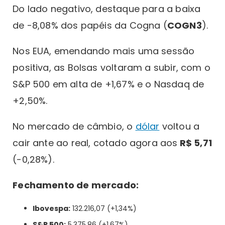
Do lado negativo, destaque para a baixa
de -8,08% dos papéis da Cogna (
COGN3
).
Nos EUA, emendando mais uma sessão
positiva, as Bolsas voltaram a subir, com o
S&P 500 em alta de +1,67% e o Nasdaq de
+2,50%.
No mercado de câmbio, o
dólar
voltou a
cair ante ao real, cotado agora aos
R$ 5,71
(-0,28%).
Fechamento de mercado:
Ibovespa:
132.216,07 (+1,34%)
S&P 500:
5.375,86 (+1,67%)