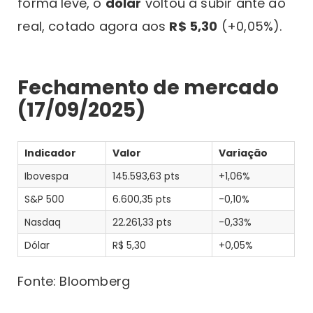
forma leve, o
dólar
voltou a subir ante ao
real, cotado agora aos
R$ 5,30
(+0,05%).
Fechamento de mercado
(17/09/2025)
Indicador
Valor
Variação
Ibovespa
145.593,63 pts
+1,06%
S&P 500
6.600,35 pts
-0,10%
Nasdaq
22.261,33 pts
-0,33%
Dólar
R$ 5,30
+0,05%
Fonte: Bloomberg