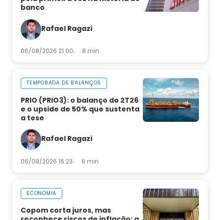
banco
Rafael Ragazi
06/08/2026 21:00
8 min
TEMPORADA DE BALANÇOS
PRIO (PRIO3): o balanço do 2T26
e o upside de 50% que sustenta
a tese
Rafael Ragazi
06/08/2026 16:23
6 min
ECONOMIA
Copom corta juros, mas
reconhece riscos de inflação: a