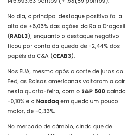
145.593,63 pontos (+1.531,89 pontos).
No dia, o principal destaque positivo foi a
alta de +6,06% das ações da Raia Drogasil
(
RADL3
), enquanto o destaque negativo
ficou por conta da queda de -2,44% dos
papéis da C&A (
CEAB3
).
Nos EUA, mesmo após o corte de juros do
Fed, as Bolsas americanas voltaram a cair
nesta quarta-feira, com o
S&P 500
caindo
-0,10% e o
Nasdaq
em queda um pouco
maior, de -0,33%.
No mercado de câmbio, ainda que de