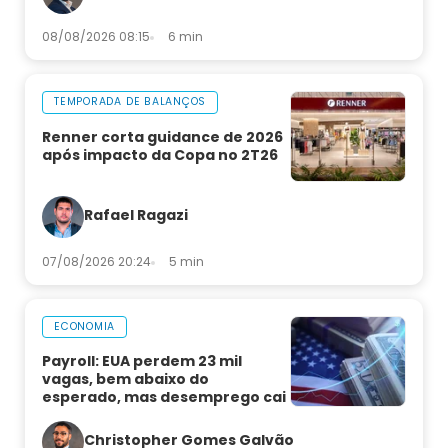
08/08/2026 08:15
6 min
TEMPORADA DE BALANÇOS
Renner corta guidance de 2026
após impacto da Copa no 2T26
Rafael Ragazi
07/08/2026 20:24
5 min
ECONOMIA
Payroll: EUA perdem 23 mil
vagas, bem abaixo do
esperado, mas desemprego cai
Christopher Gomes Galvão