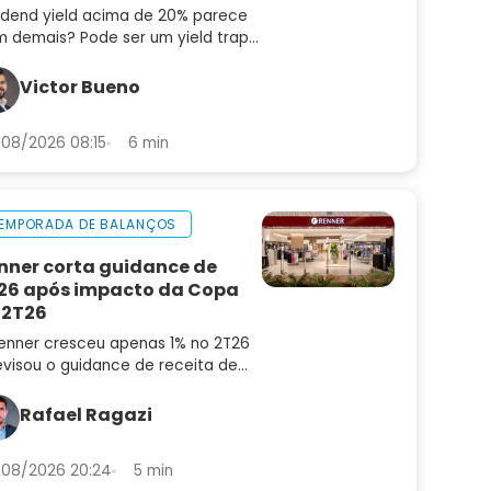
idend yield acima de 20% parece
 demais? Pode ser um yield trap.
enda os quatro pilares que
aram pagadoras sustentáveis de
Victor Bueno
adilhas
08/2026 08:15
6 min
EMPORADA DE BALANÇOS
nner corta guidance de
26 após impacto da Copa
 2T26
enner cresceu apenas 1% no 2T26
evisou o guidance de receita de
6 para 4% a 8%. Confira a análise
balanço e as perspectivas para
Rafael Ragazi
N3
08/2026 20:24
5 min