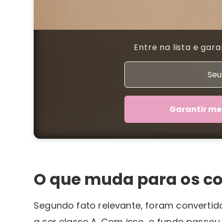
Entre na lista e gar
Garantir me
O que muda para os cot
Segundo fato relevante, foram convertid
a ser classe A. Com isso, o fundo passo