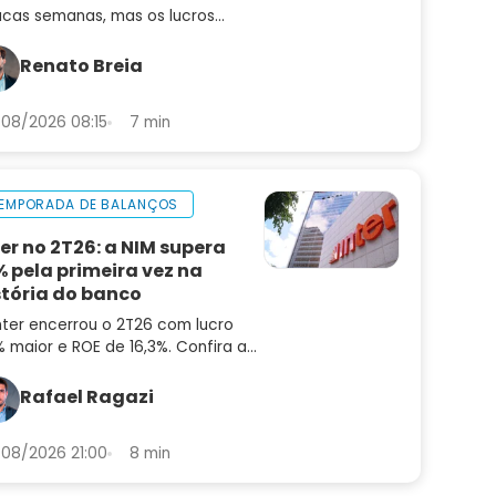
cas semanas, mas os lucros
uiram subindo. Saiba por que o
or pode ser uma oportunidade
Renato Breia
ora
08/2026 08:15
7 min
EMPORADA DE BALANÇOS
ter no 2T26: a NIM supera
% pela primeira vez na
stória do banco
nter encerrou o 2T26 com lucro
 maior e ROE de 16,3%. Confira a
lise do balanço e as perspectivas
a INBR32
Rafael Ragazi
08/2026 21:00
8 min