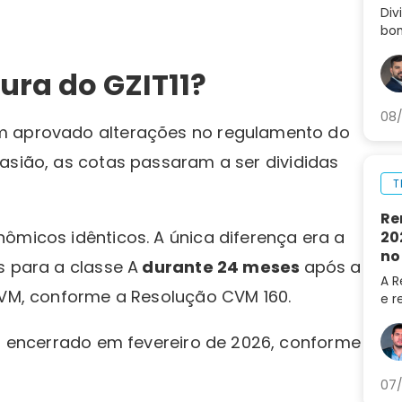
Div
bom
Ent
sep
ura do GZIT11?
arm
08/
m aprovado alterações no regulamento do
casião, as cotas passaram a ser divididas
T
Re
ômicos idênticos. A única diferença era a
20
no
s para a classe A
durante 24 meses
após a
A R
 CVM, conforme a Resolução CVM 160.
e r
202
do 
oi encerrado em fevereiro de 2026, conforme
LRE
07/