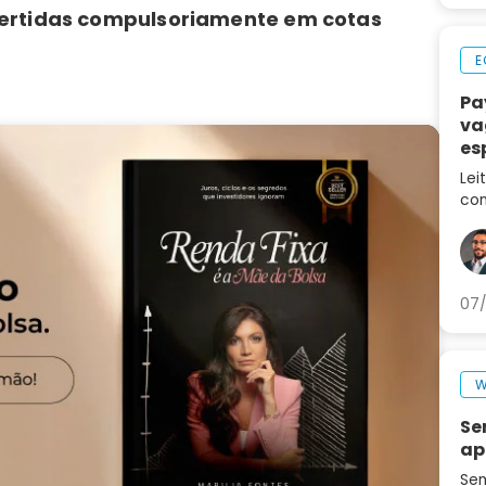
nvertidas compulsoriamente em cotas
E
Pa
va
es
ca
Lei
con
des
no 
07/
W
Se
ap
Sem