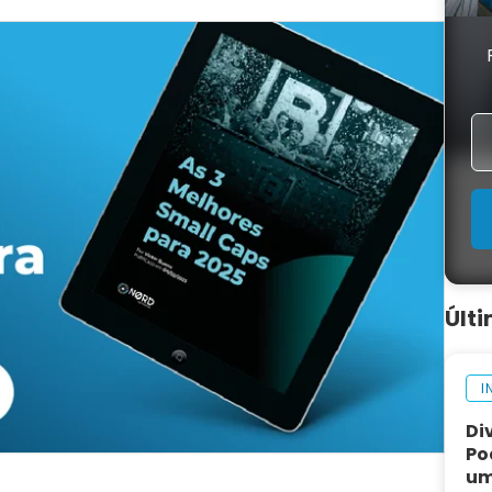
Últ
I
Di
Po
um