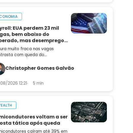
CONOMIA
yroll: EUA perdem 23 mil
gas, bem abaixo do
perado, mas desemprego
i
tura muito fraca nas vagas
trasta com queda do
emprego e mantém alta de juros
radar
Christopher Gomes Galvão
08/2026 12:21
5 min
EALTH
micondutores voltam a ser
osta tática após queda
icondutores caíram até 39% em