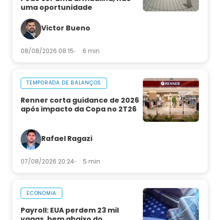
uma oportunidade
Victor Bueno
08/08/2026 08:15
6 min
TEMPORADA DE BALANÇOS
Renner corta guidance de 2026
após impacto da Copa no 2T26
Rafael Ragazi
07/08/2026 20:24
5 min
ECONOMIA
Payroll: EUA perdem 23 mil
vagas, bem abaixo do