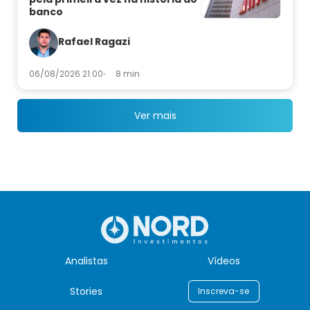
banco
Rafael Ragazi
06/08/2026 21:00
8 min
Ver mais
Analistas
Vídeos
Stories
Inscreva-se