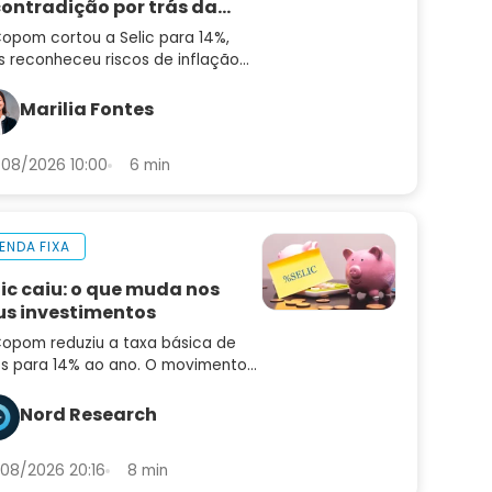
contradição por trás da
cisão
opom cortou a Selic para 14%,
 reconheceu riscos de inflação
alta. Entenda a contradição — e
 que ainda não é hora de
Marilia Fontes
entar risco
08/2026 10:00
6 min
ENDA FIXA
lic caiu: o que muda nos
us investimentos
opom reduziu a taxa básica de
os para 14% ao ano. O movimento
idiu o mercado e o comunicado
uxe sinais importantes sobre os
Nord Research
ximos passos
08/2026 20:16
8 min