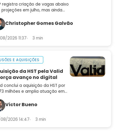
ta de juros
 registra criação de vagas abaixo
 projeções em julho, mas ainda
 muda a leitura de um mercado
trabalho aquecido
Christopher Gomes Galvão
08/2026 11:37
3 min
USÕES E AQUISIÇÕES
uisição da HST pela Valid
força avanço no digital
id conclui a aquisição da HST por
73 milhões e amplia atuação em
enização, autenticação e
venção a fraudes. Saiba o que
Victor Bueno
da para a empresa
08/2026 14:47
3 min