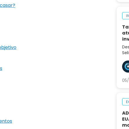
 casar?
I
Ta
at
in
objetivo
Des
Sel
var
inv
is
eco
05/
E
AD
EU
mentos
ma