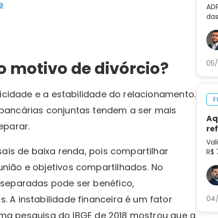
al
e
ADP
das
não
de 
o motivo de divórcio?
05/
licidade e a estabilidade do relacionamento.
F
bancárias conjuntas tendem a ser mais
Aq
eparar.
re
Val
sais de baixa renda, pois compartilhar
R$ 
tok
nião e objetivos compartilhados. No
pre
mu
 separadas pode ser benéfico,
 A instabilidade financeira é um fator
04/
. Uma pesquisa do IBGE de 2018 mostrou que a