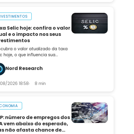
NVESTIMENTOS
xa Selic hoje: confira o valor
ual e o impacto nos seus
vestimentos
cubra o valor atualizado da taxa
ic hoje, o que influencia sua
iação e como ela afeta seus
estimentos, empréstimos e a
Nord Research
nomia brasileira
08/2026 18:58
8 min
CONOMIA
P: número de empregos dos
A vem abaixo do esperado,
s não afasta chance de