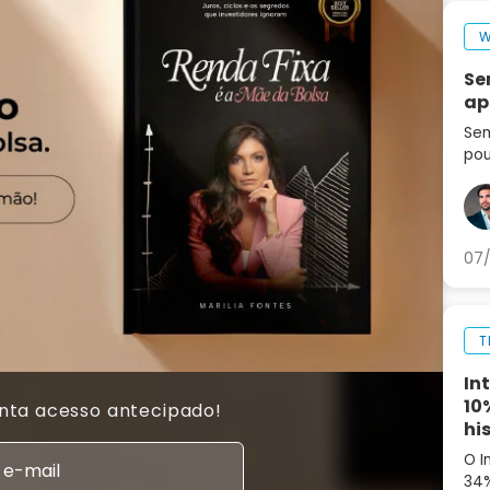
W
Se
ap
Sem
pou
seg
set
ag
07/
T
In
10
anta acesso antecipado!
hi
O I
34%