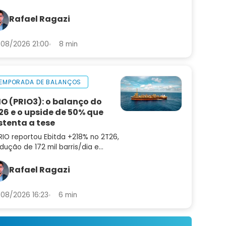
lise do balanço e as perspectivas
a INBR32
Rafael Ragazi
08/2026 21:00
8 min
EMPORADA DE BALANÇOS
IO (PRIO3): o balanço do
26 e o upside de 50% que
stenta a tese
RIO reportou Ebitda +218% no 2T26,
dução de 172 mil barris/dia e
ting cost de US$ 8,9. Confira a
lise do balanço e as perspectivas
Rafael Ragazi
a PRIO3
08/2026 16:23
6 min