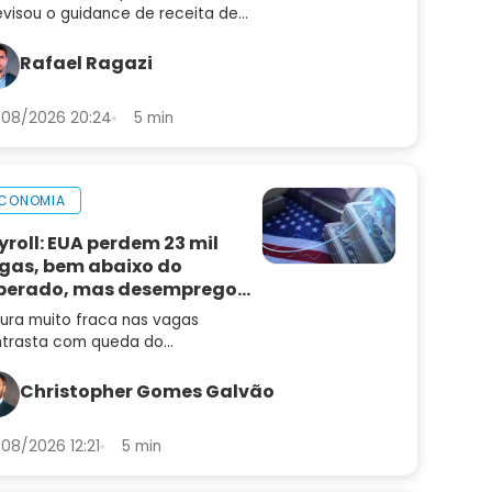
evisou o guidance de receita de
6 para 4% a 8%. Confira a análise
balanço e as perspectivas para
Rafael Ragazi
N3
08/2026 20:24
5 min
CONOMIA
yroll: EUA perdem 23 mil
gas, bem abaixo do
perado, mas desemprego
i
tura muito fraca nas vagas
trasta com queda do
emprego e mantém alta de juros
radar
Christopher Gomes Galvão
08/2026 12:21
5 min