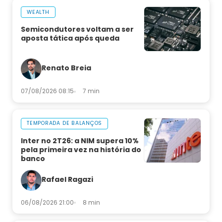
WEALTH
Semicondutores voltam a ser
aposta tática após queda
Renato Breia
07/08/2026 08:15
7 min
TEMPORADA DE BALANÇOS
Inter no 2T26: a NIM supera 10%
pela primeira vez na história do
banco
Rafael Ragazi
06/08/2026 21:00
8 min