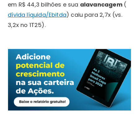
em R$ 44,3 bilhões e sua
alavancagem
(
dívida líquida/Ebitda
) caiu para 2,7x (vs.
3,2x no 1T25).