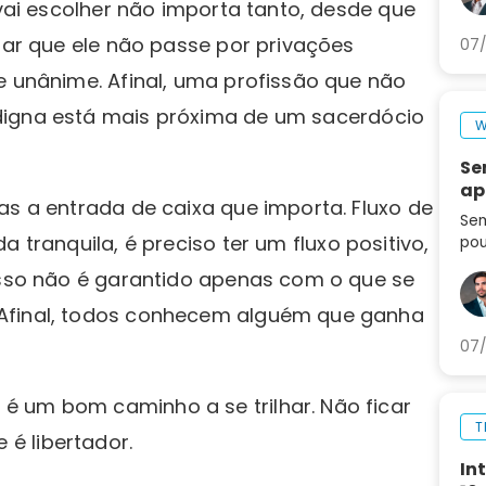
 vai escolher não importa tanto, desde que
ejar que ele não passe por privações
07/
e unânime. Afinal, uma profissão que não
digna está mais próxima de um sacerdócio
W
Se
ap
as a entrada de caixa que importa. Fluxo de
Sem
da tranquila, é preciso ter um fluxo positivo,
pou
seg
 isso não é garantido apenas com o que se
set
ag
 Afinal, todos conhecem alguém que ganha
07/
 um bom caminho a se trilhar. Não ficar
T
é libertador.
In