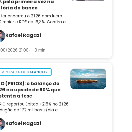
% pela primeira vez na
stória do banco
nter encerrou o 2T26 com lucro
 maior e ROE de 16,3%. Confira a
lise do balanço e as perspectivas
a INBR32
Rafael Ragazi
08/2026 21:00
8 min
EMPORADA DE BALANÇOS
IO (PRIO3): o balanço do
26 e o upside de 50% que
stenta a tese
RIO reportou Ebitda +218% no 2T26,
dução de 172 mil barris/dia e
ting cost de US$ 8,9. Confira a
lise do balanço e as perspectivas
Rafael Ragazi
a PRIO3