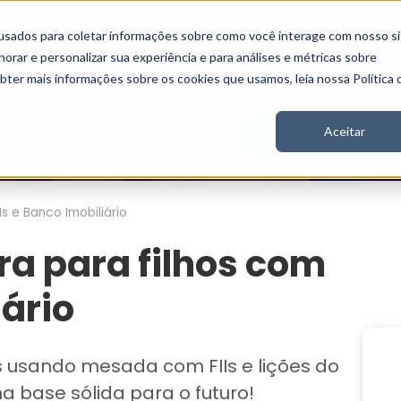
usados para coletar informações sobre como você interage com nosso si
Vídeos
Stories
Inscreva-se
rar e personalizar sua experiência e para análises e métricas sobre
obter mais informações sobre os cookies que usamos, leia nossa Política 
Aceitar
s e Banco Imobiliário
ra para filhos com
iário
s usando mesada com FIIs e lições do
a base sólida para o futuro!