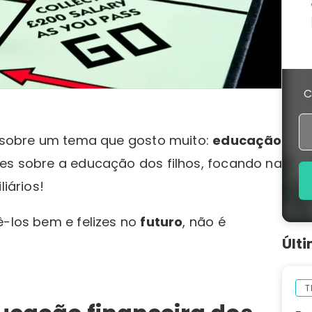
C
er sobre um tema que gosto muito:
educação
es sobre a educação dos filhos, focando na
liários!
ê-los bem e felizes no
futuro
, não é
Últ
T