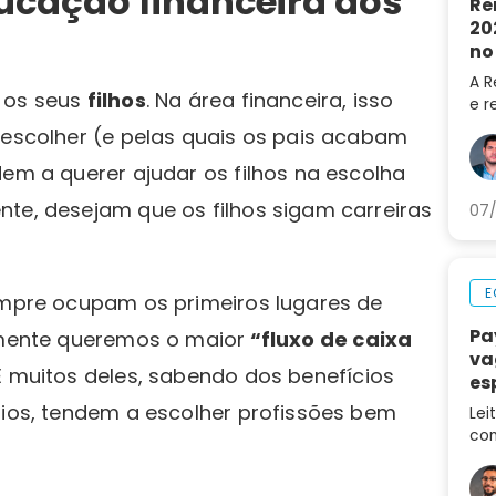
ducação financeira dos
Re
20
no
A R
a os seus
filhos
. Na área financeira, isso
e r
202
 escolher (e pelas quais os pais acabam
do 
dem a querer ajudar os filhos na escolha
LRE
nte, desejam que os filhos sigam carreiras
07/
E
sempre ocupam os primeiros lugares de
Pa
vamente queremos o maior
“fluxo de caixa
va
 E muitos deles, sabendo dos benefícios
es
ca
rios, tendem a escolher profissões bem
Lei
con
des
no 