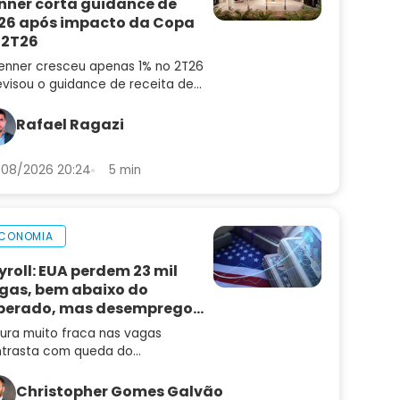
nner corta guidance de
26 após impacto da Copa
 2T26
enner cresceu apenas 1% no 2T26
evisou o guidance de receita de
6 para 4% a 8%. Confira a análise
balanço e as perspectivas para
Rafael Ragazi
N3
08/2026 20:24
5 min
CONOMIA
yroll: EUA perdem 23 mil
gas, bem abaixo do
perado, mas desemprego
i
tura muito fraca nas vagas
trasta com queda do
emprego e mantém alta de juros
radar
Christopher Gomes Galvão