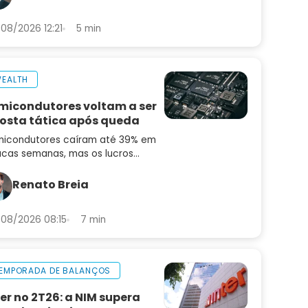
08/2026 12:21
5 min
EALTH
micondutores voltam a ser
osta tática após queda
icondutores caíram até 39% em
cas semanas, mas os lucros
uiram subindo. Saiba por que o
or pode ser uma oportunidade
Renato Breia
ora
08/2026 08:15
7 min
EMPORADA DE BALANÇOS
ter no 2T26: a NIM supera