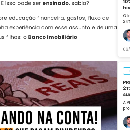
10
 E isso pode ser
ensinado
, sabia?
hi
O I
re educação financeira, gastos, fluxo de
34%
minha experiência com esse assunto e de uma
aná
par
s filhos: o
Banco Imobiliário
!
06/
T
PR
2T
su
A P
pro
lif
aná
par