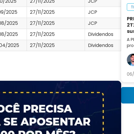
10/2025
27/11/2025
JCP
T
09/2025
27/11/2025
JCP
PR
08/2025
27/11/2025
JCP
2T
su
08/2025
27/11/2025
Dividendos
A P
04/2025
27/11/2025
Dividendos
pro
lif
aná
par
06/