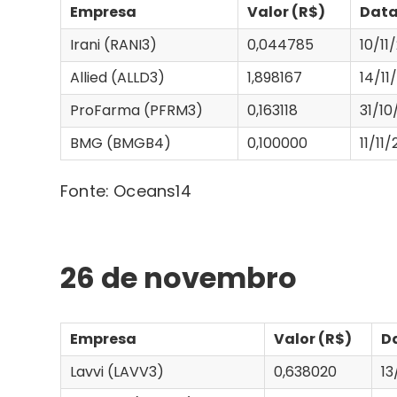
Empresa
Valor (R$)
Dat
Irani (RANI3)
0,044785
10/11
Allied (ALLD3)
1,898167
14/11
ProFarma (PFRM3)
0,163118
31/10
BMG (BMGB4)
0,100000
11/11
Fonte: Oceans14
26 de novembro
Empresa
Valor (R$)
D
Lavvi (LAVV3)
0,638020
13