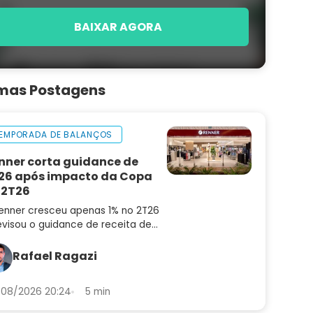
BAIXAR AGORA
imas Postagens
EMPORADA DE BALANÇOS
nner corta guidance de
26 após impacto da Copa
 2T26
enner cresceu apenas 1% no 2T26
evisou o guidance de receita de
6 para 4% a 8%. Confira a análise
balanço e as perspectivas para
Rafael Ragazi
N3
08/2026 20:24
5 min