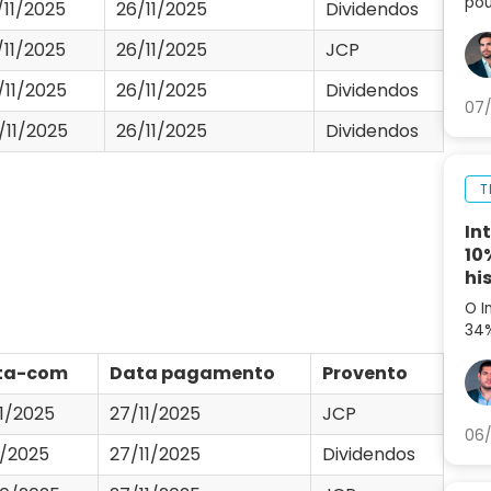
pou
/11/2025
26/11/2025
Dividendos
seg
set
/11/2025
26/11/2025
JCP
ag
/11/2025
26/11/2025
Dividendos
07/
/11/2025
26/11/2025
Dividendos
T
In
10
hi
O I
34%
aná
ta-com
Data pagamento
Provento
par
11/2025
27/11/2025
JCP
06/
11/2025
27/11/2025
Dividendos