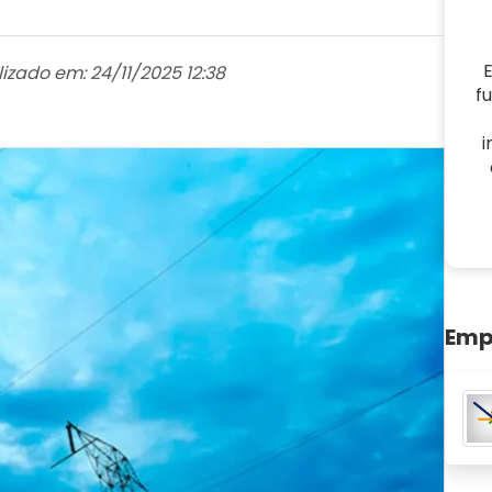
E
izado em: 24/11/2025 12:38
f
i
Emp