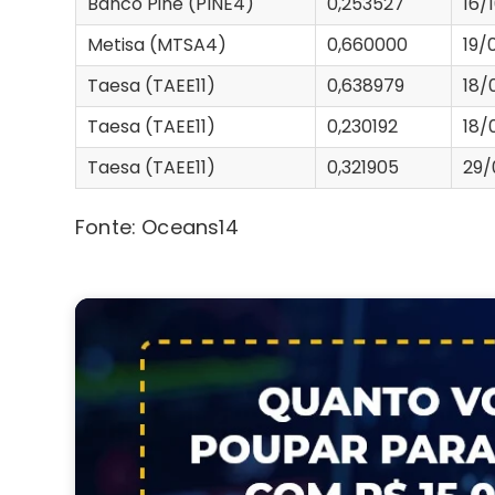
Banco Pine (PINE4)
0,253527
16/
Metisa (MTSA4)
0,660000
19/
Taesa (TAEE11)
0,638979
18/
Taesa (TAEE11)
0,230192
18/
Taesa (TAEE11)
0,321905
29/
Fonte: Oceans14