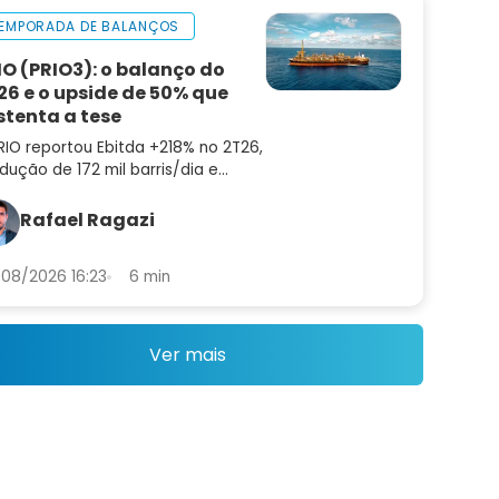
EMPORADA DE BALANÇOS
IO (PRIO3): o balanço do
26 e o upside de 50% que
stenta a tese
RIO reportou Ebitda +218% no 2T26,
dução de 172 mil barris/dia e
ting cost de US$ 8,9. Confira a
lise do balanço e as perspectivas
Rafael Ragazi
a PRIO3
08/2026 16:23
6 min
Ver mais