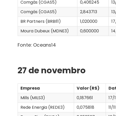
Comgás (CGAS5)
0,406245
13
Comgás (CGAS5)
2,843713
13
BR Partners (BRBI11)
1,020000
17
Moura Dubeux (MDNE3)
0,600000
14
Fonte: Oceans14
27 de novembro
Empresa
Valor (R$)
Da
Mills (MILS3)
0,187661
17/
Rede Energia (REDE3)
0,075818
11/