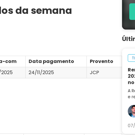
ndos da semana
Últ
T
a-com
Data pagamento
Provento
Re
1/2025
24/11/2025
JCP
20
no
A R
e r
202
do 
LRE
07/