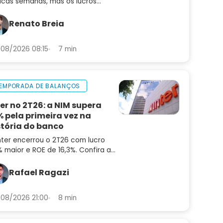
cas semanas, mas os lucros
uiram subindo. Saiba por que o
or pode ser uma oportunidade
Renato Breia
ora
08/2026 08:15
7 min
EMPORADA DE BALANÇOS
ter no 2T26: a NIM supera
% pela primeira vez na
stória do banco
nter encerrou o 2T26 com lucro
 maior e ROE de 16,3%. Confira a
lise do balanço e as perspectivas
a INBR32
Rafael Ragazi
08/2026 21:00
8 min