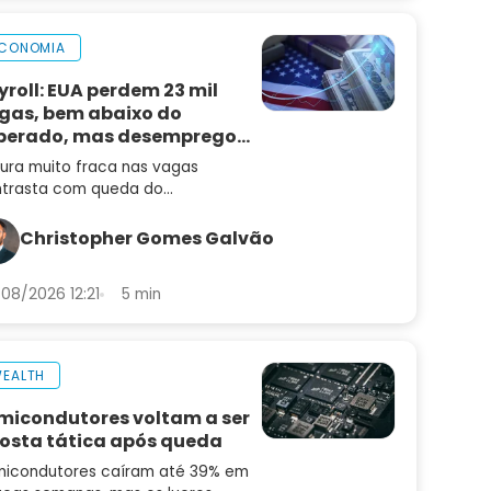
CONOMIA
yroll: EUA perdem 23 mil
gas, bem abaixo do
perado, mas desemprego
i
tura muito fraca nas vagas
trasta com queda do
emprego e mantém alta de juros
radar
Christopher Gomes Galvão
08/2026 12:21
5 min
EALTH
micondutores voltam a ser
osta tática após queda
icondutores caíram até 39% em