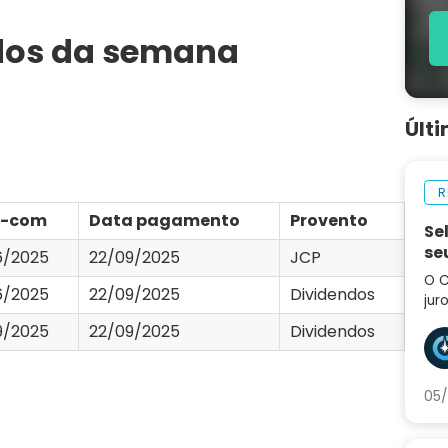
ndos da semana
Últ
R
a-com
Data pagamento
Provento
Se
se
6/2025
22/09/2025
JCP
O C
6/2025
22/09/2025
Dividendos
jur
div
9/2025
22/09/2025
Dividendos
tro
pró
05/