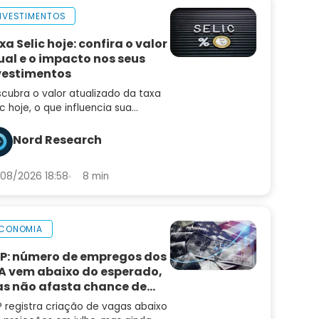
NVESTIMENTOS
xa Selic hoje: confira o valor
ual e o impacto nos seus
vestimentos
cubra o valor atualizado da taxa
ic hoje, o que influencia sua
iação e como ela afeta seus
estimentos, empréstimos e a
Nord Research
nomia brasileira
08/2026 18:58
8 min
CONOMIA
P: número de empregos dos
A vem abaixo do esperado,
s não afasta chance de
ta de juros
 registra criação de vagas abaixo