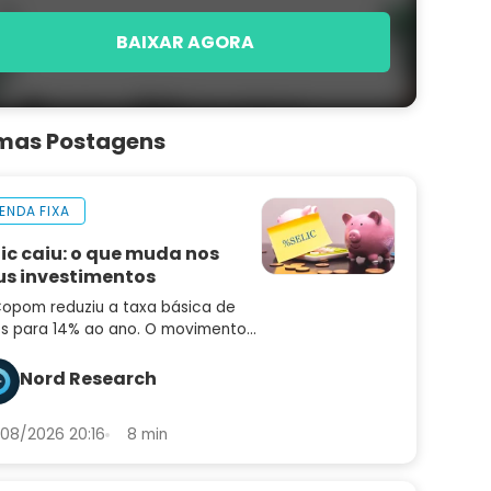
BAIXAR AGORA
imas Postagens
ENDA FIXA
lic caiu: o que muda nos
us investimentos
opom reduziu a taxa básica de
os para 14% ao ano. O movimento
idiu o mercado e o comunicado
uxe sinais importantes sobre os
Nord Research
ximos passos
08/2026 20:16
8 min