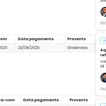
das
não
de 
05/
com
Data pagamento
Provento
F
2025
23/09/2025
Dividendos
Aq
re
Val
R$ 
tok
pre
mu
04/
ta-com
Data pagamento
Provento