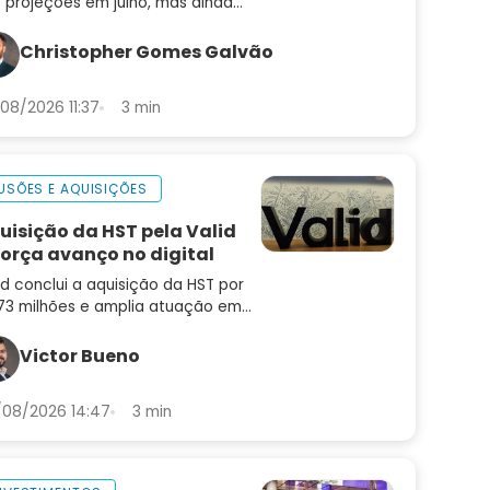
 projeções em julho, mas ainda
 muda a leitura de um mercado
trabalho aquecido
Christopher Gomes Galvão
08/2026 11:37
3 min
USÕES E AQUISIÇÕES
uisição da HST pela Valid
força avanço no digital
id conclui a aquisição da HST por
73 milhões e amplia atuação em
enização, autenticação e
venção a fraudes. Saiba o que
Victor Bueno
da para a empresa
08/2026 14:47
3 min