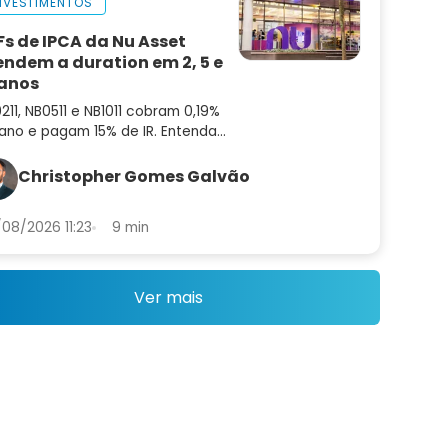
NVESTIMENTOS
Fs de IPCA da Nu Asset
endem a duration em 2, 5 e
 anos
211, NB0511 e NB1011 cobram 0,19%
ano e pagam 15% de IR. Entenda
mo funcionam e em que ponto da
va superam os ETFs de IMA-B
Christopher Gomes Galvão
08/2026 11:23
9 min
Ver mais