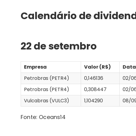
Calendário de divide
22 de setembro
Empresa
Valor (R$)
Dat
Petrobras (PETR4)
0,146136
02/0
Petrobras (PETR4)
0,308447
02/0
Vulcabras (VULC3)
1,104290
08/0
Fonte: Oceans14