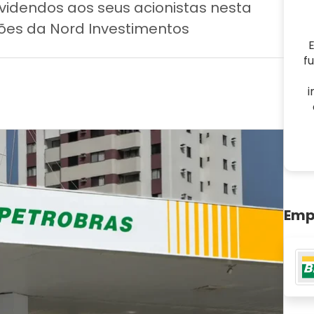
videndos aos seus acionistas nesta
es da Nord Investimentos
E
f
i
Emp