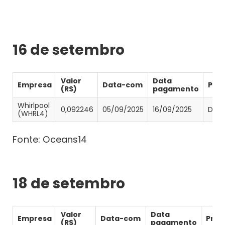
16 de setembro
Valor
Data
Empresa
Data-com
Pro
(R$)
pagamento
Whirlpool
0,092246
05/09/2025
16/09/2025
Divi
(WHRL4)
Fonte: Oceans14
18 de setembro
Valor
Data
Empresa
Data-com
Prov
(R$)
pagamento