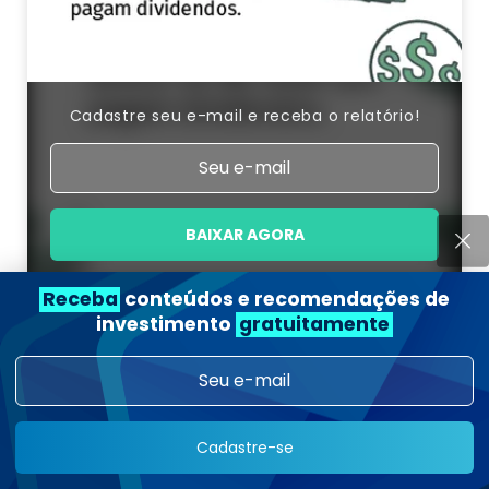
Cadastre seu e-mail e receba o relatório!
BAIXAR AGORA
Receba
conteúdos e recomendações de
Últimas Postagens
investimento
gratuitamente
INVESTIMENTOS
Dividend yield alto demais?
Pode ser uma armadilha, não
Cadastre-se
uma oportunidade