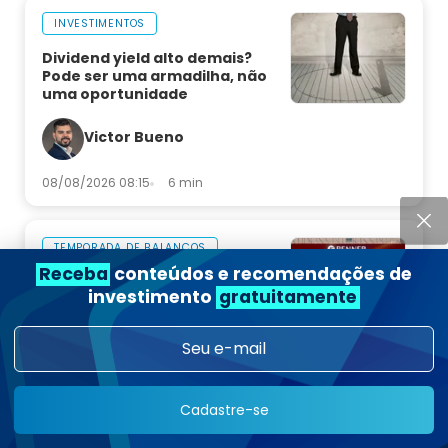
INVESTIMENTOS
Dividend yield alto demais?
Pode ser uma armadilha, não
uma oportunidade
Victor Bueno
08/08/2026 08:15
6 min
TEMPORADA DE BALANÇOS
Receba
conteúdos e recomendações de
Renner corta guidance de 2026
investimento
gratuitamente
após impacto da Copa no 2T26
Rafael Ragazi
07/08/2026 20:24
5 min
Cadastre-se