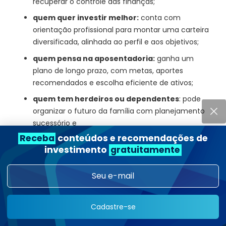
recuperar o controle das finanças;
quem quer investir melhor:
conta com
orientação profissional para montar uma carteira
diversificada, alinhada ao perfil e aos objetivos;
quem pensa na aposentadoria:
ganha um
plano de longo prazo, com metas, aportes
recomendados e escolha eficiente de ativos;
quem tem herdeiros ou dependentes
: pode
organizar o futuro da família com planejamento
sucessório e
Receba
conteúdos e recomendações de
quem deseja proteger e crescer o patrimônio:
investimento
gratuitamente
estrutura soluções como
empreendedores e profissionais liberais
:
recebem apoio para alinhar finanças pessoais e
profissionais com estratégias fiscais e de
investimento.
Cadastre-se