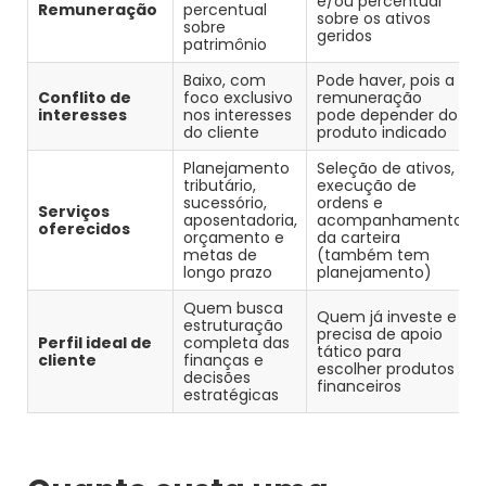
e/ou percentual
Remuneração
percentual
sobre os ativos
sobre
geridos
patrimônio
Baixo, com
Pode haver, pois a
Conflito de
foco exclusivo
remuneração
interesses
nos interesses
pode depender do
do cliente
produto indicado
Planejamento
Seleção de ativos,
tributário,
execução de
sucessório,
ordens e
Serviços
aposentadoria,
acompanhamento
oferecidos
orçamento e
da carteira
metas de
(também tem
longo prazo
planejamento)
Quem busca
Quem já investe e
estruturação
precisa de apoio
Perfil ideal de
completa das
tático para
cliente
finanças e
escolher produtos
decisões
financeiros
estratégicas