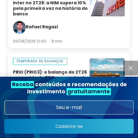
Inter no 2T26: a NIM supera 10%
pela primeira vez na história do
banco
Rafael Ragazi
06/08/2026 21:00
8 min
TEMPORADA DE BALANÇOS
PRIO (PRIO3): o balanço do 2T26
e o upside de 50% que sustenta
a tese
Receba
conteúdos e recomendações de
investimento
gratuitamente
Rafael Ragazi
06/08/2026 16:23
6 min
Cadastre-se
ECONOMIA