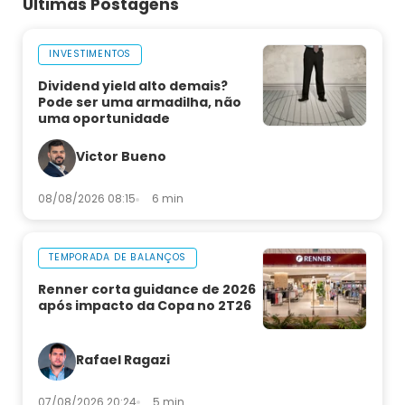
Últimas Postagens
INVESTIMENTOS
Dividend yield alto demais?
Pode ser uma armadilha, não
uma oportunidade
Victor Bueno
08/08/2026 08:15
6 min
TEMPORADA DE BALANÇOS
Renner corta guidance de 2026
após impacto da Copa no 2T26
Rafael Ragazi
07/08/2026 20:24
5 min