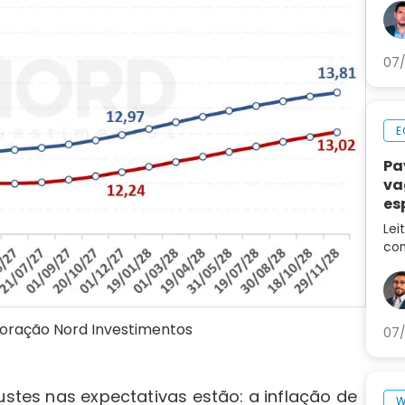
do 
LRE
07/
E
Pa
va
es
ca
Lei
con
des
no 
oração Nord Investimentos
07/
ustes nas expectativas estão: a inflação de
W