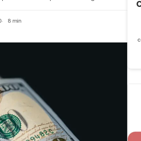
0
8 min
c