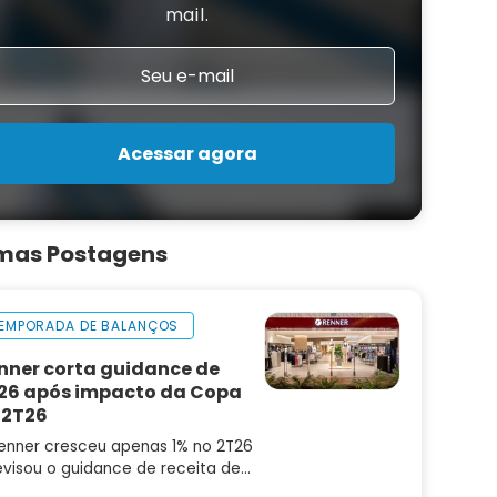
mail.
Acessar agora
imas Postagens
EMPORADA DE BALANÇOS
nner corta guidance de
26 após impacto da Copa
 2T26
enner cresceu apenas 1% no 2T26
evisou o guidance de receita de
6 para 4% a 8%. Confira a análise