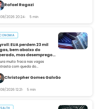
balanço e as perspectivas para
Rafael Ragazi
N3
08/2026 20:24
5 min
CONOMIA
yroll: EUA perdem 23 mil
gas, bem abaixo do
perado, mas desemprego
i
tura muito fraca nas vagas
trasta com queda do
emprego e mantém alta de juros
radar
Christopher Gomes Galvão
08/2026 12:21
5 min
EALTH