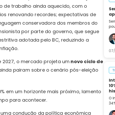
o de trabalho ainda aquecido, com o
Se
ios renovando recordes; expectativas de
ap
Sem
 linguagem conservadora dos membros do
pou
ansionista por parte do governo, que segue
seg
set
estritiva adotada pelo BC, reduzindo a
ag
nflação.
07/
de 2027, o mercado projeta um
novo ciclo de
e ainda pairam sobre o cenário pós-eleição
T
In
10
hi
10% em um horizonte mais próximo, lamento
O I
empo para acontecer.
34%
aná
a uma condução da política econômica
par