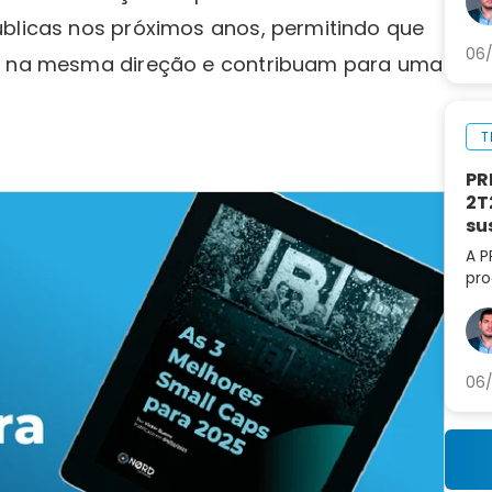
úblicas nos próximos anos, permitindo que
06/
em na mesma direção e contribuam para uma
T
PR
2T
su
A P
pro
lif
aná
par
06/