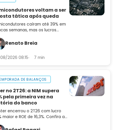
micondutores voltam a ser
osta tática após queda
icondutores caíram até 39% em
cas semanas, mas os lucros
uiram subindo. Saiba por que o
or pode ser uma oportunidade
Renato Breia
ora
08/2026 08:15
7 min
EMPORADA DE BALANÇOS
ter no 2T26: a NIM supera
% pela primeira vez na
stória do banco
nter encerrou o 2T26 com lucro
 maior e ROE de 16,3%. Confira a
lise do balanço e as perspectivas
a INBR32
Rafael Ragazi