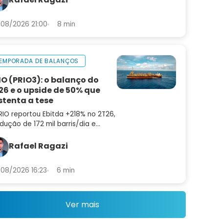
08/2026 21:00
8 min
EMPORADA DE BALANÇOS
IO (PRIO3): o balanço do
26 e o upside de 50% que
stenta a tese
RIO reportou Ebitda +218% no 2T26,
dução de 172 mil barris/dia e
ting cost de US$ 8,9. Confira a
lise do balanço e as perspectivas
Rafael Ragazi
a PRIO3
08/2026 16:23
6 min
Ver mais