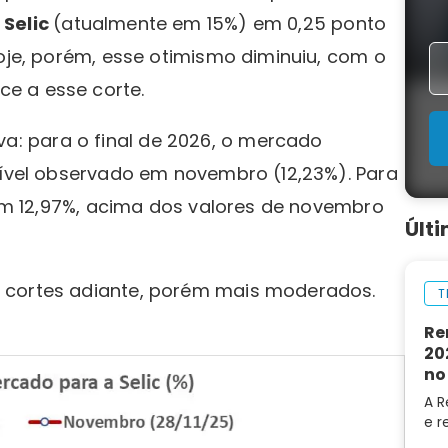
a
Selic
(atualmente em 15%) em 0,25 ponto
Hoje, porém, esse otimismo diminuiu, com o
e a esse corte.
: para o final de 2026, o mercado
nível observado em novembro (12,23%). Para
a em 12,97%, acima dos valores de novembro
Últ
 cortes adiante, porém mais moderados.
T
Re
20
no
A R
e r
202