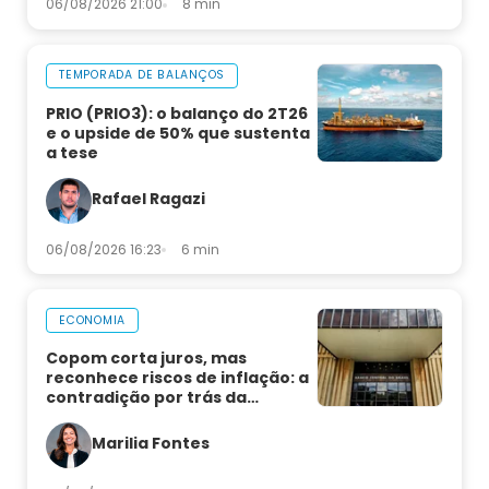
06/08/2026 21:00
8 min
TEMPORADA DE BALANÇOS
PRIO (PRIO3): o balanço do 2T26
e o upside de 50% que sustenta
a tese
Rafael Ragazi
06/08/2026 16:23
6 min
ECONOMIA
Copom corta juros, mas
reconhece riscos de inflação: a
contradição por trás da
decisão
Marilia Fontes