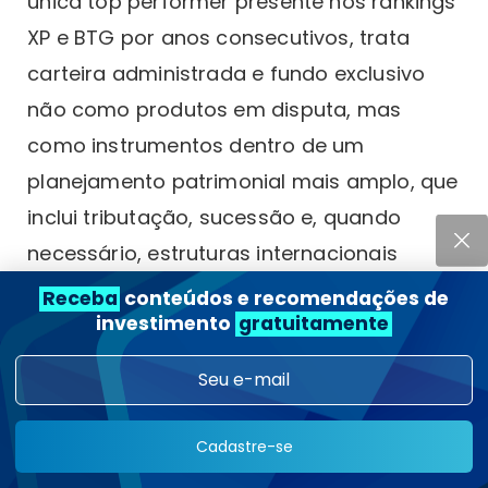
única top performer presente nos rankings
XP e BTG por anos consecutivos, trata
carteira administrada e fundo exclusivo
não como produtos em disputa, mas
como instrumentos dentro de um
planejamento patrimonial mais amplo, que
inclui tributação, sucessão e, quando
necessário, estruturas internacionais
como offshores e trusts.
Receba
conteúdos e recomendações de
investimento
gratuitamente
A equipe multidisciplinar de mais de 20
analistas cobre renda fixa, renda variável,
crédito privado, criptomoedas e ativos
Cadastre-se
internacionais, com acesso a mais de 12