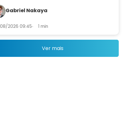
secutiva, recuo no PIB de 2027 e
te na projeção da Selic; confira os
Gabriel Nakaya
eros atualizados
08/2026 09:45
1 min
Ver mais