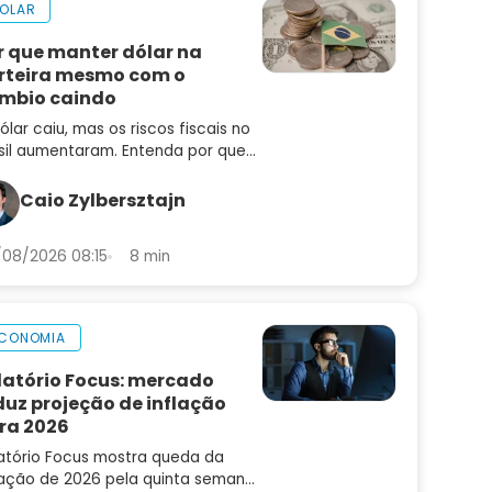
OLAR
r que manter dólar na
rteira mesmo com o
mbio caindo
ólar caiu, mas os riscos fiscais no
sil aumentaram. Entenda por que
ter dólar na carteira ainda pode
dar a proteger seu patrimônio
Caio Zylbersztajn
08/2026 08:15
8 min
CONOMIA
latório Focus: mercado
duz projeção de inflação
ra 2026
atório Focus mostra queda da
lação de 2026 pela quinta semana