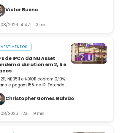
enização, autenticação e
venção a fraudes. Saiba o que
Victor Bueno
da para a empresa
08/2026 14:47
3 min
NVESTIMENTOS
Fs de IPCA da Nu Asset
endem a duration em 2, 5 e
 anos
211, NB0511 e NB1011 cobram 0,19%
ano e pagam 15% de IR. Entenda
mo funcionam e em que ponto da
va superam os ETFs de IMA-B
Christopher Gomes Galvão
08/2026 11:23
9 min