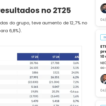
tok
pre
esultados no 2T25
mu
04/
das do grupo, teve aumento de 12,7% no
ara 6,8%).
I
ET
pr
10
NB0
ao 
co
cur
04/