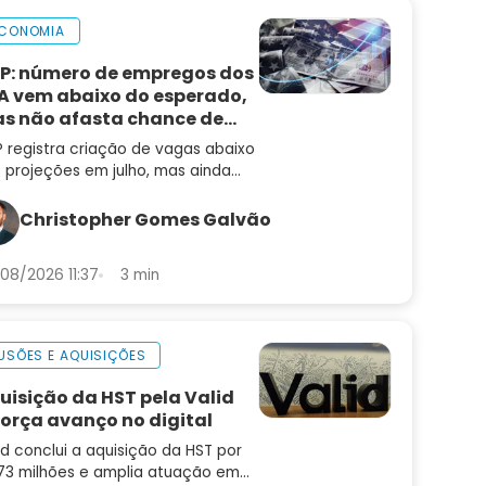
CONOMIA
P: número de empregos dos
A vem abaixo do esperado,
s não afasta chance de
ta de juros
 registra criação de vagas abaixo
 projeções em julho, mas ainda
 muda a leitura de um mercado
trabalho aquecido
Christopher Gomes Galvão
08/2026 11:37
3 min
USÕES E AQUISIÇÕES
uisição da HST pela Valid
força avanço no digital
id conclui a aquisição da HST por
73 milhões e amplia atuação em