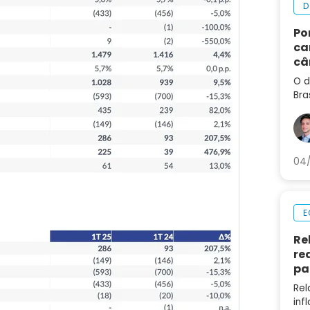
D
Po
ca
câ
O d
Bra
man
aju
04/
E
Re
re
pa
Rel
inf