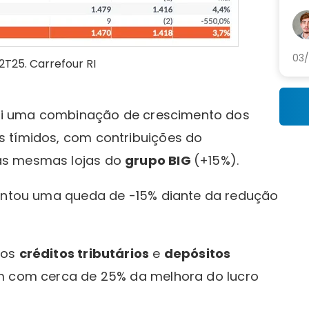
con
cor
núm
03/
2T25. Carrefour RI
 foi uma combinação de crescimento dos
s tímidos, com contribuições do
as mesmas lojas do
grupo BIG
(+15%).
sentou uma queda de -15% diante da redução
 os
créditos tributários
e
depósitos
m com cerca de 25% da melhora do lucro