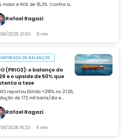
 maior e ROE de 16,3%. Confira a
lise do balanço e as perspectivas
a INBR32
Rafael Ragazi
08/2026 21:00
8 min
EMPORADA DE BALANÇOS
IO (PRIO3): o balanço do
26 e o upside de 50% que
stenta a tese
RIO reportou Ebitda +218% no 2T26,
dução de 172 mil barris/dia e
ting cost de US$ 8,9. Confira a
lise do balanço e as perspectivas
Rafael Ragazi
a PRIO3
08/2026 16:23
6 min