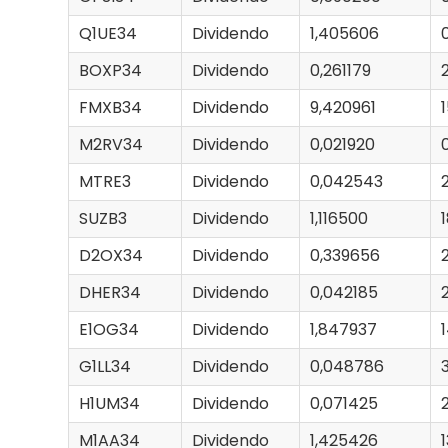
Q1UE34
Dividendo
1,405606
BOXP34
Dividendo
0,261179
FMXB34
Dividendo
9,420961
M2RV34
Dividendo
0,021920
MTRE3
Dividendo
0,042543
SUZB3
Dividendo
1,116500
D2OX34
Dividendo
0,339656
DHER34
Dividendo
0,042185
E1OG34
Dividendo
1,847937
G1LL34
Dividendo
0,048786
H1UM34
Dividendo
0,071425
M1AA34
Dividendo
1,425426