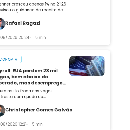
enner cresceu apenas 1% no 2T26
evisou o guidance de receita de
6 para 4% a 8%. Confira a análise
balanço e as perspectivas para
Rafael Ragazi
N3
08/2026 20:24
5 min
CONOMIA
yroll: EUA perdem 23 mil
gas, bem abaixo do
perado, mas desemprego
i
tura muito fraca nas vagas
trasta com queda do
emprego e mantém alta de juros
radar
Christopher Gomes Galvão
08/2026 12:21
5 min