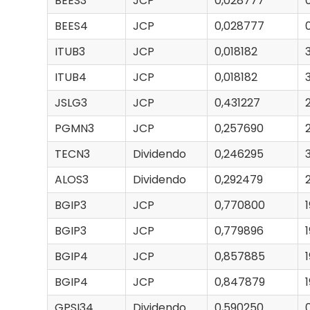
BEES3
JCP
0,028777
BEES4
JCP
0,028777
ITUB3
JCP
0,018182
ITUB4
JCP
0,018182
JSLG3
JCP
0,431227
PGMN3
JCP
0,257690
TECN3
Dividendo
0,246295
ALOS3
Dividendo
0,292479
BGIP3
JCP
0,770800
BGIP3
JCP
0,779896
BGIP4
JCP
0,857885
BGIP4
JCP
0,847879
GPSI34
Dividendo
0,590250