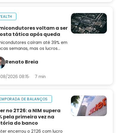
EALTH
micondutores voltam a ser
osta tática após queda
icondutores caíram até 39% em
cas semanas, mas os lucros
uiram subindo. Saiba por que o
or pode ser uma oportunidade
Renato Breia
ora
08/2026 08:15
7 min
EMPORADA DE BALANÇOS
ter no 2T26: a NIM supera
% pela primeira vez na
stória do banco
nter encerrou o 2T26 com lucro