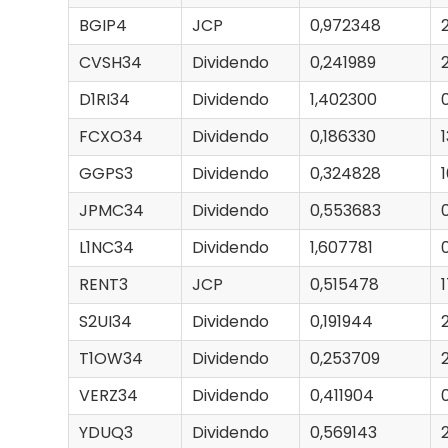
BGIP4
JCP
0,972348
CVSH34
Dividendo
0,241989
D1RI34
Dividendo
1,402300
FCXO34
Dividendo
0,186330
GGPS3
Dividendo
0,324828
JPMC34
Dividendo
0,553683
L1NC34
Dividendo
1,607781
RENT3
JCP
0,515478
S2UI34
Dividendo
0,191944
T1OW34
Dividendo
0,253709
VERZ34
Dividendo
0,411904
YDUQ3
Dividendo
0,569143