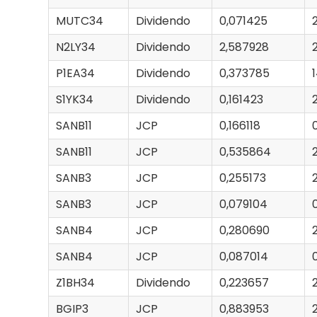
MUTC34
Dividendo
0,071425
N2LY34
Dividendo
2,587928
P1EA34
Dividendo
0,373785
S1YK34
Dividendo
0,161423
SANB11
JCP
0,166118
SANB11
JCP
0,535864
SANB3
JCP
0,255173
SANB3
JCP
0,079104
SANB4
JCP
0,280690
SANB4
JCP
0,087014
Z1BH34
Dividendo
0,223657
BGIP3
JCP
0,883953