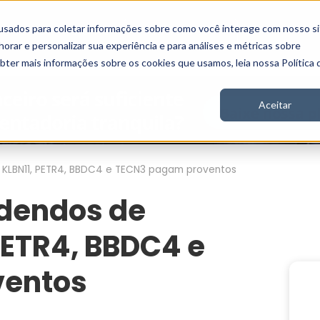
usados para coletar informações sobre como você interage com nosso si
Vídeos
Stories
Inscreva-se
rar e personalizar sua experiência e para análises e métricas sobre
obter mais informações sobre os cookies que usamos, leia nossa Política 
Aceitar
: KLBN11, PETR4, BBDC4 e TECN3 pagam proventos
idendos de
 PETR4, BBDC4 e
ventos