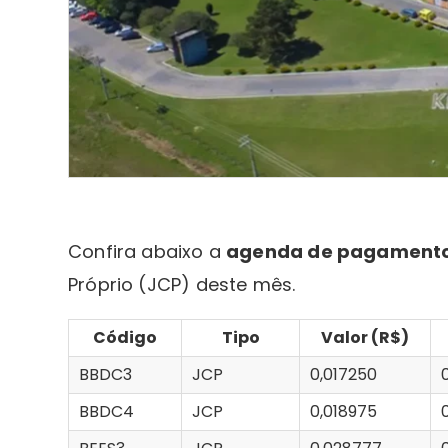
Confira abaixo a
agenda de pagament
Próprio (JCP) deste mês.
Código
Tipo
Valor (R$)
BBDC3
JCP
0,017250
BBDC4
JCP
0,018975