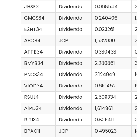
JHSF3
Dividendo
0,068544
CMCS34
Dividendo
0,240406
E2NT34
Dividendo
0,023261
ABCB4
JCP
1,532000
ATTB34
Dividendo
0,330433
BMYB34
Dividendo
2,280861
PNCS34
Dividendo
3,124949
V1OD34
Dividendo
0,610452
RSUL4
Dividendo
2,509334
A1PD34
Dividendo
1,614861
B1TI34
Dividendo
0,825411
BPAC11
JCP
0,495023