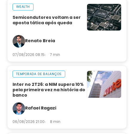
WEALTH
Semicondutores voltam a ser
aposta tática após queda
Renato Breia
07/08/2026 08:15
7 min
TEMPORADA DE BALANÇOS
Inter no 2T26: a NIM supera 10%
pela primeira vez na história do
banco
Rafael Ragazi
06/08/2026 21:00
8 min