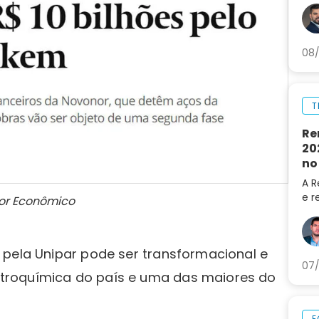
sep
arm
08/
T
Re
20
no
A R
e r
lor Econômico
202
do 
LRE
 pela Unipar pode ser transformacional e
07/
troquímica do país e uma das maiores do
E