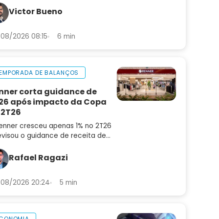
aram pagadoras sustentáveis de
Victor Bueno
adilhas
08/2026 08:15
6 min
EMPORADA DE BALANÇOS
nner corta guidance de
26 após impacto da Copa
 2T26
enner cresceu apenas 1% no 2T26
evisou o guidance de receita de
6 para 4% a 8%. Confira a análise
balanço e as perspectivas para
Rafael Ragazi
N3
08/2026 20:24
5 min
CONOMIA