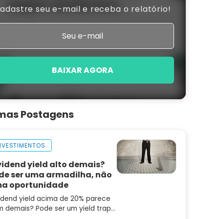
adastre seu e-mail e receba o relatório!
BAIXAR AGORA
imas Postagens
NVESTIMENTOS
vidend yield alto demais?
de ser uma armadilha, não
a oportunidade
idend yield acima de 20% parece
 demais? Pode ser um yield trap.
enda os quatro pilares que