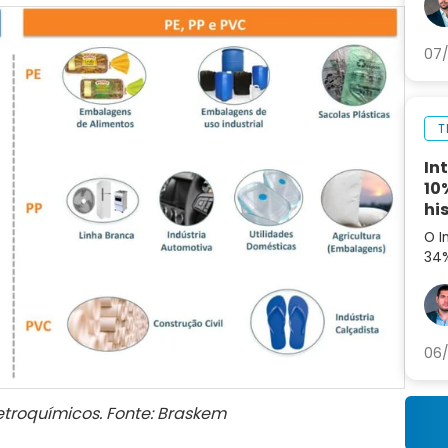
ag
07/
T
In
10
hi
O I
34%
aná
par
06/
petroquímicos. Fonte: Braskem