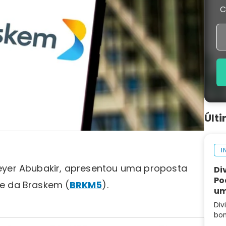
C
Últ
I
eyer Abubakir, apresentou uma proposta
Di
Po
le da Braskem (
BRKM5
).
um
Div
bom
Ent