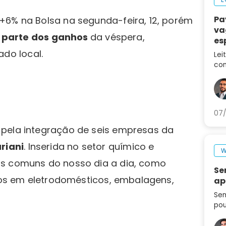
Pa
+6% na Bolsa na segunda-feira, 12, porém
va
 parte dos ganhos
da véspera,
es
ca
do local.
Lei
con
des
no 
07/
 pela integração de seis empresas da
riani
. Inserida no setor químico e
W
is comuns do nosso dia a dia, como
Se
ados em eletrodomésticos, embalagens,
ap
Sem
pou
seg
set