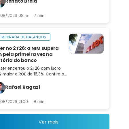
Renato Breia
ora
08/2026 08:15
7 min
EMPORADA DE BALANÇOS
ter no 2T26: a NIM supera
% pela primeira vez na
stória do banco
nter encerrou o 2T26 com lucro
 maior e ROE de 16,3%. Confira a
lise do balanço e as perspectivas
a INBR32
Rafael Ragazi
08/2026 21:00
8 min
Ver mais