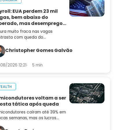
yroll: EUA perdem 23 mil
gas, bem abaixo do
perado, mas desemprego
i
tura muito fraca nas vagas
trasta com queda do
emprego e mantém alta de juros
radar
Christopher Gomes Galvão
08/2026 12:21
5 min
EALTH
micondutores voltam a ser
osta tática após queda
icondutores caíram até 39% em
cas semanas, mas os lucros
uiram subindo. Saiba por que o
or pode ser uma oportunidade