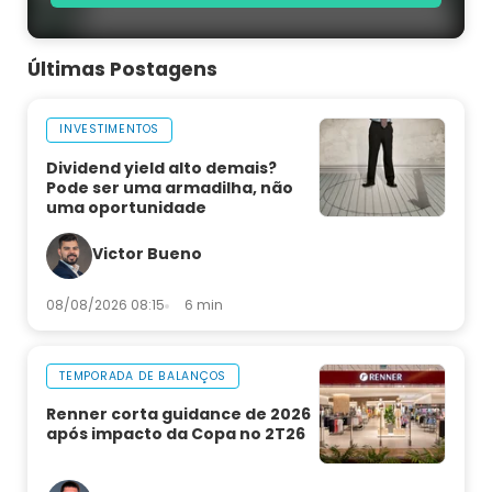
Últimas Postagens
INVESTIMENTOS
Dividend yield alto demais?
Pode ser uma armadilha, não
uma oportunidade
Victor Bueno
08/08/2026 08:15
6 min
TEMPORADA DE BALANÇOS
Renner corta guidance de 2026
após impacto da Copa no 2T26