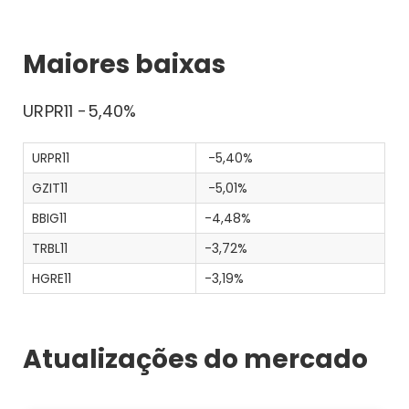
Maiores baixas
URPR11 -5,40%
URPR11
-5,40%
GZIT11
-5,01%
BBIG11
-4,48%
TRBL11
-3,72%
HGRE11
-3,19%
Atualizações do mercado