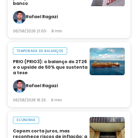
banco
Rafael Ragazi
06/08/2026 21:00
8 min
TEMPORADA DE BALANÇOS
PRIO (PRIO3): o balanço do 2T26
e o upside de 50% que sustenta
a tese
Rafael Ragazi
06/08/2026 16:23
6 min
ECONOMIA
Copom corta juros, mas
reconhece riscos de inflação: a