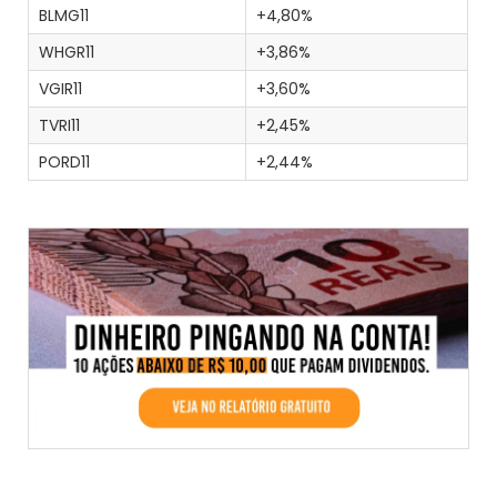
BLMG11
+4,80%
WHGR11
+3,86%
VGIR11
+3,60%
TVRI11
+2,45%
PORD11
+2,44%